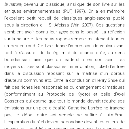
la nature
, devenu un classique, ainsi que de son livre sur les
éthiques environnementales (PUF, 1997). On a en mémoire
l’excellent petit recueil de classiques anglo-saxons publié
sous la direction d’H.-S. Afeissa (Vrin, 2007). Ces questions
semblent avoir connu leur
apex
dans le passé. La réflexion
sur la nature et les catastrophes semble maintenant tourner
un peu en rond. Ce livre donne l’impression de vouloir avant
tout à s’assurer de la légitimité du champ créé, au sens
bourdieusien, ainsi que du leadership en son sein. Les
moyens utilisés sont classiques : inter citation, ticket d’entrée
dans la discussion reposant sur la maîtrise d’un corpus
d’auteurs communs etc. Entre la conclusion d’Henry Shue qui
fait des riches les responsables du changement climatiques
(conformément au Protocole de Kyoto) et celle d’Axel
Gosseries qui estime que tout le monde devrait réduire ses
émissions sur un pied d’égalité, Catherine Larrère ne tranche
pas, le débat entre soi semble se suffire à lui-même.
L’exploration du réel devient secondaire devant les enjeux de
pouvoir qui sont liés au champ disciplinaire. Le champ est