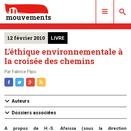
mouvements
12 février 2010
LIVRE
DOSSIERS
ARTICLES
L’éthique environnementale à
la croisée des chemins
LES NUMÉROS
QUI SOMMES NOUS ?
Par Fabrice Flipo
ACHAT/ABONNEMENT
CONTACT
Auteurs
Dossiers associées
A propos de H.-S. Afeissa (sous la direction