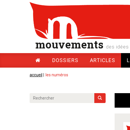
mouvements
des idées 
DOSSIERS
ARTICLES
accueil
|
les numéros