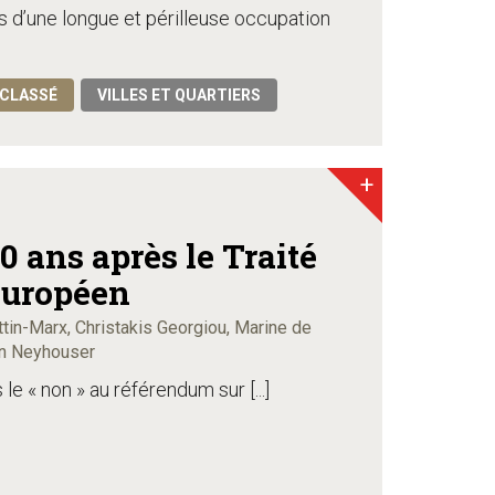
 d’une longue et périlleuse occupation
CLASSÉ
VILLES ET QUARTIERS
+
0 ans après le Traité
Européen
ttin-Marx, Christakis Georgiou, Marine de
on Neyhouser
e « non » au référendum sur [...]