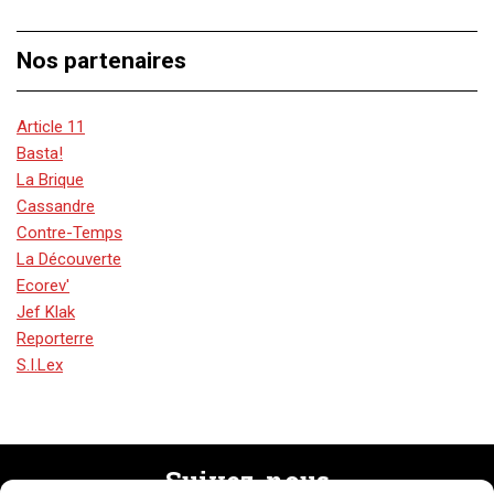
Nos partenaires
Article 11
Basta!
La Brique
Cassandre
Contre-Temps
La Découverte
Ecorev'
Jef Klak
Reporterre
S.I.Lex
Suivez-nous