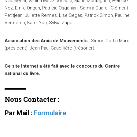
Madelenat, Vanina Mozziconacci, Marie Montagnon, Héloïse
Nez, Emre Öngün, Patricia Osganian, Samira Ouardi, Clément
Petitjean, Juliette Rennes, Lise Segas, Patrick Simon, Pauline
Vermeren, Karel Yon, Sylvia Zappi.
Association des Amis de Mouvements:
Simon Cottin-Marx
(président), Jean-Paul Gaudillière (trésorier)
Ce site Internet a été fait avec le concours du Centre
national du livre.
Nous Contacter :
Par Mail :
Formulaire