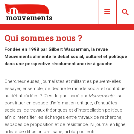
mouvements
Qui sommes nous ?
DOSSIERS
Fondée en 1998 par Gilbert Wasserman, la revue
ARTICLES
Mouvements alimente le débat social, culturel et politique
LES NUMÉROS
dans une perspective résolument ancrée à gauche.
QUI SOMMES NOUS ?
ACHAT/ABONNEMENT
Chercheur·euses, journalistes et militant·es peuvent-ielles
essayer, ensemble, de décrire le monde social et contribuer
CONTACT
au débat d’idées ? C’est le pari lancé par
Mouvements
: se
constituer en espace d’information critique, d’enquêtes
sociales, de travaux théoriques et d’interpellation politique
afin d’intensifier les échanges entre travaux de recherche,
espaces de proposition et de résistance. Ni journal en ligne,
ni liste de diffusion partisane, ni blog collectif,