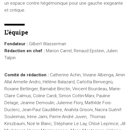
un espace contre hégémonique pour une gauche exigeante
et critique.
L’équipe
Fondateur :
Gilbert Wasserman
Rédaction en chef :
Marion Carrel, Renaud Epstein, Julien
Talpin
Comité de rédaction :
Catherine Achin, Viviane Albenga, Amin
Allal Armelle Andro, Hélène Balazard, Carlotta Benvegnù,
Roxane Bettinger, Barnabé Binctin, Vincent Bourdeau, Marie-
Claire Calmus, Coline Cardi, Simon Cottin-Marx, Pauline
Delage, Jeanne Demoulin, Julienne Flory, Mathilde Fois-
Duclerc, Jean-Paul Gaudillière, Anahita Grisoni, Nacira Guénif-
Souleimas, Irène Jami, Pierre-André Juven, Thomas
Kirszbaum, Noé le Blanc, Stéphane Le Lay, Chloé Leprince, Jill