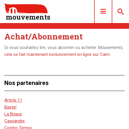
mouvements
Achat/Abonnement
DOSSIERS
Si vous souhaitez lire, vous abonner ou acheter
Mouvements,
ARTICLES
cela se fait maintenant exclusivement en ligne sur Cairn
.
LES NUMÉROS
QUI SOMMES NOUS ?
ACHAT/ABONNEMENT
Nos partenaires
CONTACT
Article 11
Basta!
La Brique
Cassandre
Contre-Temps