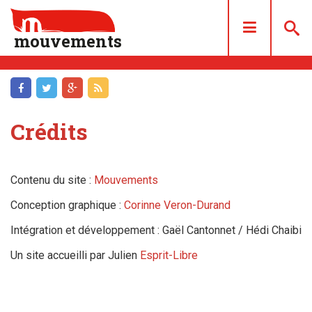
mouvements
DOSSIERS
ARTICLES
Crédits
LES NUMÉROS
QUI SOMMES NOUS ?
Contenu du site :
Mouvements
ACHAT/ABONNEMENT
Conception graphique :
Corinne Veron-Durand
CONTACT
Intégration et développement : Gaël Cantonnet / Hédi Chaibi
Un site accueilli par Julien
Esprit-Libre