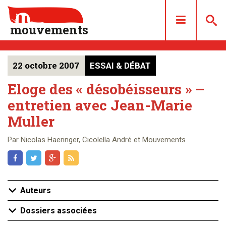
mouvements
22 octobre 2007
ESSAI & DÉBAT
DOSSIERS
ARTICLES
Eloge des « désobéisseurs » –
entretien avec Jean-Marie
LES NUMÉROS
Muller
QUI SOMMES NOUS ?
ACHAT/ABONNEMENT
Par Nicolas Haeringer, Cicolella André et Mouvements
CONTACT
Auteurs
Dossiers associées