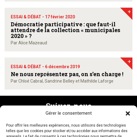
+
ESSAI & DÉBAT -
17 février 2020
Démocratie participative : que faut-il
attendre de la collection « municipales
2020 » ?
Par Alice Mazeaud
+
ESSAI & DÉBAT -
6 décembre 2019
Ne nous représentez pas, on s’en charge !
Par Chloé Cabral, Sandrine Belley et Mathilde Laforge
Suivez-nous
Gérer le consentement
Pour offrir les meilleures expériences, nous utilisons des technologies
Recevez la newsletter
telles que les cookies pour stocker et/ou accéder aux informations des
appareils. Le fait de consentir à ces technologies nous permettra de