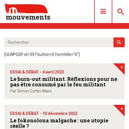
mouvements
DOSSIERS
ARTICLES
[ULWPQSF id=397 button=0 formtitle="0"]
LES NUMÉROS
+
QUI SOMMES NOUS ?
ESSAI & DÉBAT -
4 avril 2023
ACHAT/ABONNEMENT
Le burn-out militant. Réflexions pour ne
pas être consumé par le feu militant
CONTACT
Par Simon Cottin-Marx
+
ESSAI & DÉBAT -
10 décembre 2022
Le fokonolona malgache : une utopie
réelle ?