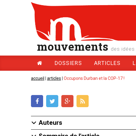
mouvements
des idées 
DOSSIERS
ARTICLES
accueil
|
articles
|
Occupons Durban et la COP-17 !
Auteurs
Sommaire de l'article