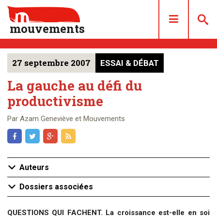
mouvements
27 septembre 2007
ESSAI & DÉBAT
DOSSIERS
ARTICLES
La gauche au défi du
productivisme
LES NUMÉROS
QUI SOMMES NOUS ?
Par Azam Geneviève et Mouvements
ACHAT/ABONNEMENT
CONTACT
Auteurs
Dossiers associées
QUESTIONS QUI FACHENT. La croissance est-elle en soi