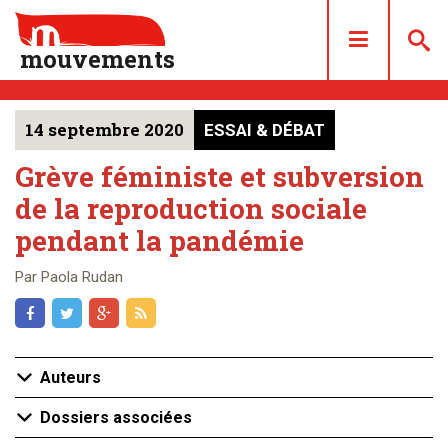
mouvements
14 septembre 2020
ESSAI & DÉBAT
DOSSIERS
ARTICLES
Grève féministe et subversion
de la reproduction sociale
LES NUMÉROS
pendant la pandémie
QUI SOMMES NOUS ?
ACHAT/ABONNEMENT
Par Paola Rudan
CONTACT
Auteurs
Dossiers associées