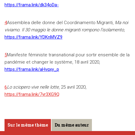
https://frama.link/dk34oDa-
4
Assemblea delle donne del Coordinamento Migranti,
Ma noi
viviamo. Il 30 maggio le donne migranti rompono l’isolamento
,
https://frama.link/YDKnMVZ9
5
Manifeste féministe transnational pour sortir ensemble de la
pandémie et changer le système, 18 avril 2020,
https://frama.link/aHvqxy_p
6
Lo sciopero vive nelle lotte
, 25 avril 2020,
https://frama.link/7yr3XG9Q
Sur le même thème
Du même auteur