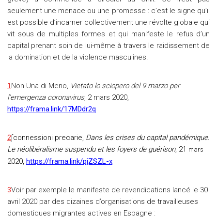
seulement une menace ou une promesse : c’est le signe qu’il
est possible d’incarner collectivement une révolte globale qui
vit sous de multiples formes et qui manifeste le refus d’un
capital prenant soin de lui-même à travers le raidissement de
la domination et de la violence masculines.
1
Non Una di Meno,
Vietato lo sciopero del 9 marzo per
l’emergenza coronavirus
, 2 mars 2020,
https://frama.link/17MDdr2q
2
∫connessioni precarie,
Dans les crises du capital pandémique.
Le néolibéralisme suspendu et les foyers de guérison
, 21
mars
2020,
https://frama.link/pjZSZL-x
3
Voir par exemple le manifeste de revendications lancé le 30
avril 2020 par des dizaines d’organisations de travailleuses
domestiques migrantes actives en Espagne :