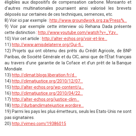
éligibles aux dispositifs de compensation carbone. Monsanto et
d’autres multinationales pourraient ainsi valorisé les brevets
déposés sur certaines de ces techniques, semences, etc.
8) Voir ici par exemple :
http://www.groundwork.org.za/Press%…
9) Voir par exemple cette interview où Rehana Dada présente
cette distinction :
http://www.youtube.com/watch?v=_Yzv…
10) Voir cet article :
http://alter-echos.org/voir-et-lire…
11)
http://www.amisdelaterre.org/Qui-fi…
12) Projets qui ont obtenu des prêts du Crédit Agricole, de BNP
Paribas, de Société Générale et du CIC, ainsi que de l’État français
au travers d’une garantie de la Coface et d’un prêt de la Banque
Mondiale.
13)
http://climat.blogs.liberation.fr/d…
14)
http://climatjustice.org/2010/12/07…
15)
http://alter-echos.org/wp-content/u…
16)
http://climatjustice.org/2010/04/22…
17)
http://alter-echos.org/justice-clim…
18)
http://durbanclimatejustice.wordpre…
19) Parmi les pays les plus émetteurs, seuls les Etats-Unis ne sont
pas signataires.
20)
http://vimeo.com/19386015