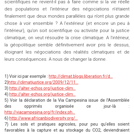
scientifiques ne revient-il pas à faire comme si la vie réelle
des populations et l’intérieur des négociations n’étaient
finalement que deux mondes parallèles qui n’ont plus grande
chose à voir ensemble ? A l’extérieur (et encore un peu à
l’intérieur), qu’on soit scientifique ou activiste pour la justice
climatique, on veut résoudre la crise climatique. A l’intérieur,
la géopolitique semble définitivement avoir pris le dessus,
éloignant les négociations des réalités climatiques et de
leurs conséquences. A nous de changer la donne.
1) Voir ici par exemple :
http://climat.blogs.liberation.fr/d…
2)
http://climatjustice.org/2009/12/11…
3)
http://alter-echos.org/justice-clim…
4)
http://alter-echos.org/justice-clim…
5) Voir la déclaration de la Via Campesina issue de l’Assemblée
des opprimés organisée ce jour-là :
http://viacampesina.org/fr/index.ph…
6)
http://www.africanbiodiversity.org/…
7) Les sols et pratiques agricoles, pour peu qu’elles soient
favorables à la capture et au stockage du CO2, deviendraient