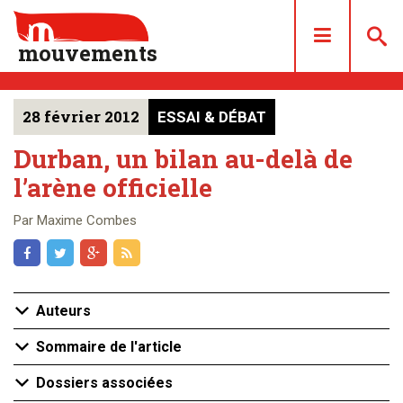
mouvements
28 février 2012
ESSAI & DÉBAT
DOSSIERS
ARTICLES
Durban, un bilan au-delà de
l’arène officielle
LES NUMÉROS
QUI SOMMES NOUS ?
Par Maxime Combes
ACHAT/ABONNEMENT
CONTACT
Auteurs
Sommaire de l'article
Dossiers associées