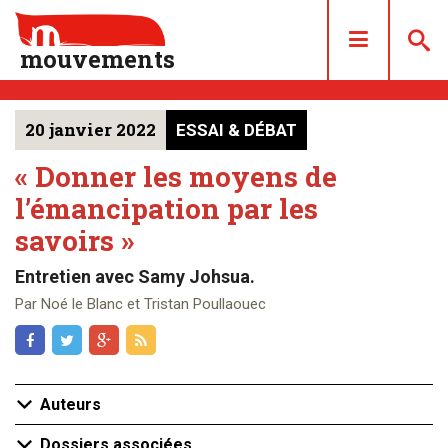
mouvements
20 janvier 2022
ESSAI & DÉBAT
DOSSIERS
ARTICLES
« Donner les moyens de
l’émancipation par les
LES NUMÉROS
savoirs »
QUI SOMMES NOUS ?
ACHAT/ABONNEMENT
Entretien avec Samy Johsua.
CONTACT
Par Noé le Blanc et Tristan Poullaouec
Auteurs
Dossiers associées