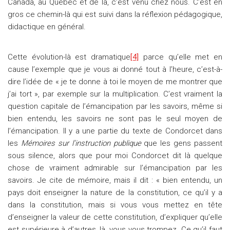
Canada, au Québec et de là, c’est venu chez nous. C’est en
gros ce chemin-là qui est suivi dans la réflexion pédagogique,
didactique en général.
Cette évolution-là est dramatique
[4]
parce qu’elle met en
cause l’exemple que je vous ai donné tout à l’heure, c’est-à-
dire l’idée de « je te donne à toi le moyen de me montrer que
j’ai tort », par exemple sur la multiplication. C’est vraiment la
question capitale de l’émancipation par les savoirs, même si
bien entendu, les savoirs ne sont pas le seul moyen de
l’émancipation. Il y a une partie du texte de Condorcet dans
les
Mémoires sur l’instruction publique
que les gens passent
sous silence, alors que pour moi Condorcet dit là quelque
chose de vraiment admirable sur l’émancipation par les
savoirs. Je cite de mémoire, mais il dit : « bien entendu, un
pays doit enseigner la nature de la constitution, ce qu’il y a
dans la constitution, mais si vous vous mettez en tête
d’enseigner la valeur de cette constitution, d’expliquer qu’elle
est supérieure à d’autres, là, vous vous trompez. Ce qu’il faut