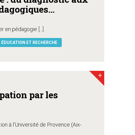
édagogiques
rices
r en pédagogie [...]
ÉDUCATION ET RECHERCHE
+
ation par les
on à l’Université de Provence (Aix-