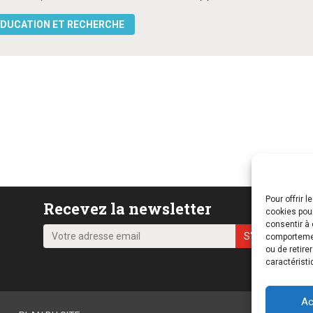
DUCATION ET RECHERCHE
Pour offrir 
Recevez la newsletter
cookies pour
consentir à 
comportement
ou de retire
caractéristi
Ac