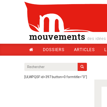
mouvements
des idées 
DOSSIERS
ARTICLES
[ULWPQSF id=397 button=0 formtitle="0"]