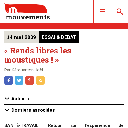
mouvements
14 mai 2009
ESSAI & DÉBAT
DOSSIERS
ARTICLES
« Rends libres les
moustiques ! »
LES NUMÉROS
QUI SOMMES NOUS ?
Par Kérouanton Joël
ACHAT/ABONNEMENT
CONTACT
Auteurs
Dossiers associées
SANTÉ-TRAVAIL. Retour sur l’expérience de