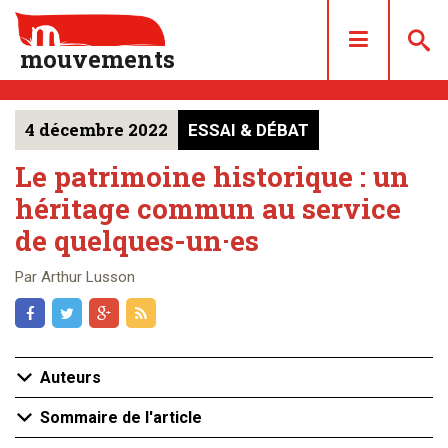
mouvements
4 décembre 2022
ESSAI & DÉBAT
DOSSIERS
ARTICLES
Le patrimoine historique : un
héritage commun au service
LES NUMÉROS
de quelques-un·es
QUI SOMMES NOUS ?
ACHAT/ABONNEMENT
Par Arthur Lusson
CONTACT
Auteurs
Sommaire de l'article