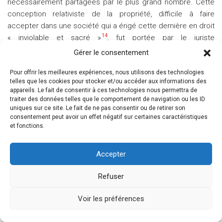
nécessairement partagées par le plus grand nombre. Cette
conception relativiste de la propriété, difficile à faire
accepter dans une société qui a érigé cette dernière en droit
14
« inviolable et sacré »
, fut portée par le juriste
e
Raymond Saleilles, qui affirmait à la fin du XIX
siècle que les
Gérer le consentement
restrictions au droit de propriété « ne peuvent dériver que
des besoins sociaux de chaque époque » – on pourrait
Pour offrir les meilleures expériences, nous utilisons des technologies
telles que les cookies pour stocker et/ou accéder aux informations des
aujourd’hui y ajouter les nécessités dictées par l’urgence
appareils. Le fait de consentir à ces technologies nous permettra de
environnementale. Il jugeait par ailleurs que le droit de
traiter des données telles que le comportement de navigation ou les ID
propriété devait apparaître, « comme ce doit être le cas pour
uniques sur ce site. Le fait de ne pas consentir ou de retirer son
consentement peut avoir un effet négatif sur certaines caractéristiques
tous les rapports de l’homme vivant en société, comme
et fonctions.
dominé par le point de vue des nécessités sociales et de
15
l’intérêt général
». Il ouvrait ainsi la voie à la loi de 1913, la
Accepter
première en France à avoir limité le droit de propriété au nom
de l’intérêt public attaché à la préservation des monuments
Refuser
historiques. Il importe aujourd’hui de se réapproprier et
d’élargir cet héritage, vidé de son sens par les lois fiscales
Voir les préférences
votées sous la pression d’intérêts catégoriels.