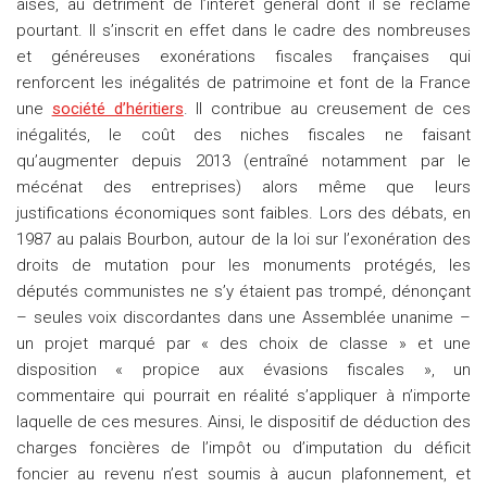
aisés, au détriment de l’intérêt général dont il se réclame
pourtant. Il s’inscrit en effet dans le cadre des nombreuses
et généreuses exonérations fiscales françaises qui
renforcent les inégalités de patrimoine et font de la France
une
société d’héritiers
. Il contribue au creusement de ces
inégalités, le coût des niches fiscales ne faisant
qu’augmenter depuis 2013 (entraîné notamment par le
mécénat des entreprises) alors même que leurs
justifications économiques sont faibles. Lors des débats, en
1987 au palais Bourbon, autour de la loi sur l’exonération des
droits de mutation pour les monuments protégés, les
députés communistes ne s’y étaient pas trompé, dénonçant
– seules voix discordantes dans une Assemblée unanime –
un projet marqué par « des choix de classe » et une
disposition « propice aux évasions fiscales », un
commentaire qui pourrait en réalité s’appliquer à n’importe
laquelle de ces mesures. Ainsi, le dispositif de déduction des
charges foncières de l’impôt ou d’imputation du déficit
foncier au revenu n’est soumis à aucun plafonnement, et