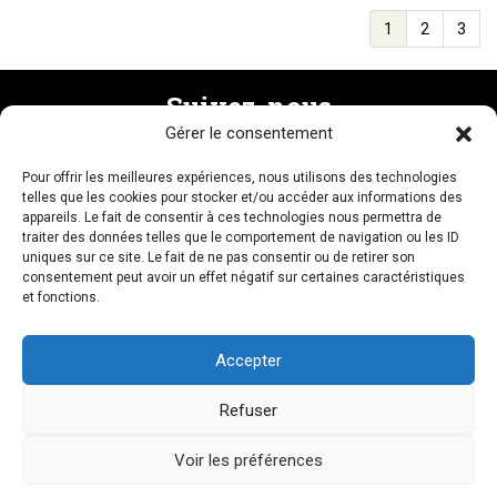
1
2
3
Suivez-nous
Gérer le consentement
Pour offrir les meilleures expériences, nous utilisons des technologies
Recevez la newsletter
telles que les cookies pour stocker et/ou accéder aux informations des
appareils. Le fait de consentir à ces technologies nous permettra de
traiter des données telles que le comportement de navigation ou les ID
uniques sur ce site. Le fait de ne pas consentir ou de retirer son
consentement peut avoir un effet négatif sur certaines caractéristiques
et fonctions.
NOUS CONTACTER
Accepter
Refuser
LIENS AMIS
MENTIONS LÉGALES
CRÉDITS
PLAN DU SITE
Voir les préférences
© Mouvements 2026