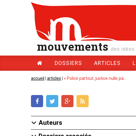
mouvements
des idées 
DOSSIERS
ARTICLES
accueil
|
articles
|
« Police partout, justice nulle pa...
Auteurs
Dossiers associés