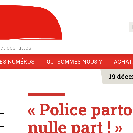
et des luttes
LES NUMÉROS
QUI SOMMES NOUS ?
ACHAT
19 déce
« Police parto
nulle part ! »