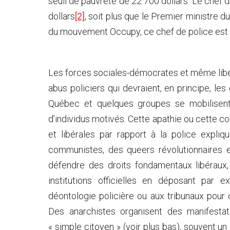
seuil de pauvreté de 22 700 dollars. Le chef
dollars
[2]
, soit plus que le Premier ministre d
du mouvement Occupy, ce chef de police es
Les forces sociales-démocrates et même libé
abus policiers qui devraient, en principe, les
Québec et quelques groupes se mobilisent
d’individus motivés. Cette apathie ou cette
et libérales par rapport à la police expli
communistes, des queers révolutionnaires e
défendre des droits fondamentaux libéraux
institutions officielles en déposant par
déontologie policière ou aux tribunaux pour 
Des anarchistes organisent des manifestat
« simple citoyen » (voir plus bas), souvent u