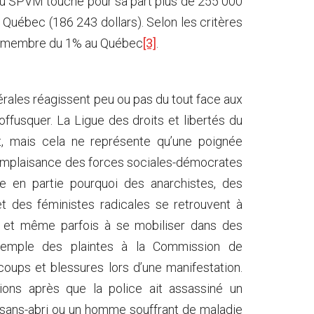
 du SPVM touche pour sa part plus de 255 000
u Québec (186 243 dollars). Selon les critères
t membre du 1% au Québec
[3]
.
rales réagissent peu ou pas du tout face aux
 offusquer. La Ligue des droits et libertés du
, mais cela ne représente qu’une poignée
 complaisance des forces sociales-démocrates
que en partie pourquoi des anarchistes, des
t des féministes radicales se retrouvent à
, et même parfois à se mobiliser dans des
 exemple des plaintes à la Commission de
coups et blessures lors d’une manifestation.
ions après que la police ait assassiné un
n sans-abri ou un homme souffrant de maladie