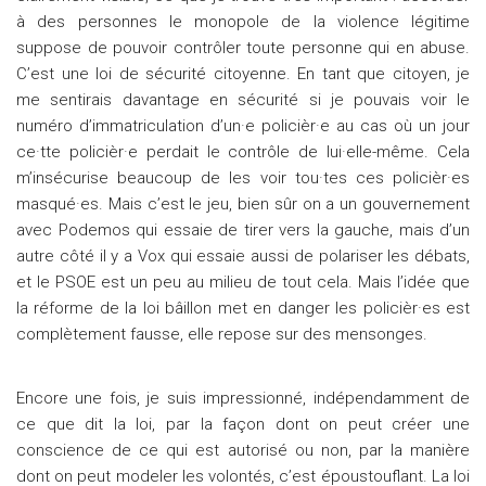
à des personnes le monopole de la violence légitime
suppose de pouvoir contrôler toute personne qui en abuse.
C’est une loi de sécurité citoyenne. En tant que citoyen, je
me sentirais davantage en sécurité si je pouvais voir le
numéro d’immatriculation d’un·e policièr·e au cas où un jour
ce·tte policièr·e perdait le contrôle de lui·elle-même. Cela
m’insécurise beaucoup de les voir tou·tes ces policièr·es
masqué·es. Mais c’est le jeu, bien sûr on a un gouvernement
avec Podemos qui essaie de tirer vers la gauche, mais d’un
autre côté il y a Vox qui essaie aussi de polariser les débats,
et le PSOE est un peu au milieu de tout cela. Mais l’idée que
la réforme de la loi bâillon met en danger les policièr·es est
complètement fausse, elle repose sur des mensonges.
Encore une fois, je suis impressionné, indépendamment de
ce que dit la loi, par la façon dont on peut créer une
conscience de ce qui est autorisé ou non, par la manière
dont on peut modeler les volontés, c’est époustouflant. La loi