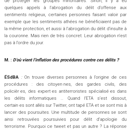
de protéger les groupes minoritaires. Sinon, il y a eu
quelques appels à l’abrogation du délit d’offense aux
sentiments religieux, certaines personnes faisant valoir par
exemple que les sentiments athées ne bénéficiaient pas de
la même protection, et aussi à l’abrogation du délit d’insulte à
la couronne. Mais rien de très concret. Leur abrogation n’est
pas à l’ordre du jour.
M. :
D’où vient l’inflation des procédures contre ces délits ?
ÉSdBA
:
On trouve diverses personnes à l’origine de ces
procédures : des citoyen·nes, des gardes civils, des
policièr·es, des expert·es antiterroristes spécialisé·es dans
les délits informatiques … Quand l’ETA s’est dissout,
certain·es sont allés sur Twitter, ont tapé ETA et se sont mis à
lancer des poursuites. Une multitude de personnes se sont
ainsi retrouvées poursuivies pour délit d’apologie du
terrorisme. Pourquoi ce tweet et pas un autre ? La réponse