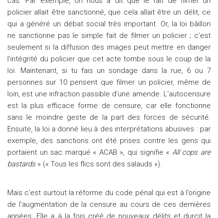
cas. Par exemple, on nous a dit que le fait de filmer un
policier allait être sanctionné, que cela allait être un délit, ce
qui a généré un débat social très important. Or, la loi bâillon
ne sanctionne pas le simple fait de filmer un policier ; c’est
seulement si la diffusion des images peut mettre en danger
l’intégrité du policier que cet acte tombe sous le coup de la
loi. Maintenant, si tu fais un sondage dans la rue, 6 ou 7
personnes sur 10 pensent que filmer un policier, même de
loin, est une infraction passible d’une amende. L’autocensure
est la plus efficace forme de censure, car elle fonctionne
sans le moindre geste de la part des forces de sécurité.
Ensuite, la loi a donné lieu à des interprétations abusives : par
exemple, des sanctions ont été prises contre les gens qui
portaient un sac marqué « ACAB », qui signifie «
All cops are
bastards
» (« Tous les flics sont des salauds »).
Mais c’est surtout la réforme du code pénal qui est à l’origine
de l’augmentation de la censure au cours de ces dernières
années. Elle a à la fois créé de nouveaux délits et durcit la