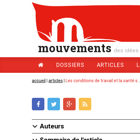
mouvements
des idées 
DOSSIERS
ARTICLES
accueil
|
articles
|
Les conditions de travail et la santé s..
Auteurs
Sommaire de l'article