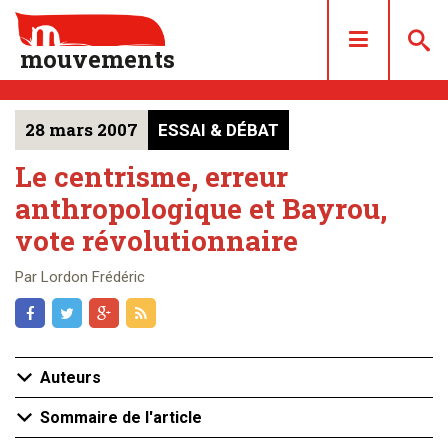
mouvements
28 mars 2007
ESSAI & DÉBAT
DOSSIERS
ARTICLES
Le centrisme, erreur
anthropologique et Bayrou,
LES NUMÉROS
vote révolutionnaire
QUI SOMMES NOUS ?
ACHAT/ABONNEMENT
Par Lordon Frédéric
CONTACT
Auteurs
Sommaire de l'article