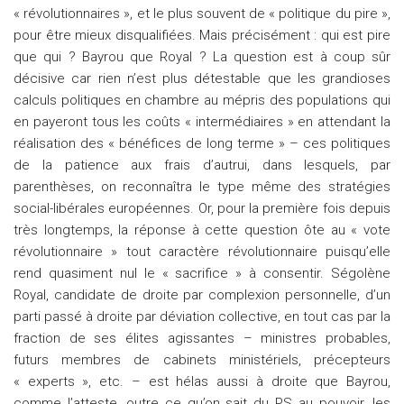
« révolutionnaires », et le plus souvent de « politique du pire »,
pour être mieux disqualifiées. Mais précisément : qui est pire
que qui ? Bayrou que Royal ? La question est à coup sûr
décisive car rien n’est plus détestable que les grandioses
calculs politiques en chambre au mépris des populations qui
en payeront tous les coûts « intermédiaires » en attendant la
réalisation des « bénéfices de long terme » – ces politiques
de la patience aux frais d’autrui, dans lesquels, par
parenthèses, on reconnaîtra le type même des stratégies
social-libérales européennes. Or, pour la première fois depuis
très longtemps, la réponse à cette question ôte au « vote
révolutionnaire » tout caractère révolutionnaire puisqu’elle
rend quasiment nul le « sacrifice » à consentir. Ségolène
Royal, candidate de droite par complexion personnelle, d’un
parti passé à droite par déviation collective, en tout cas par la
fraction de ses élites agissantes – ministres probables,
futurs membres de cabinets ministériels, précepteurs
« experts », etc. – est hélas aussi à droite que Bayrou,
comme l’atteste, outre ce qu’on sait du PS au pouvoir, les