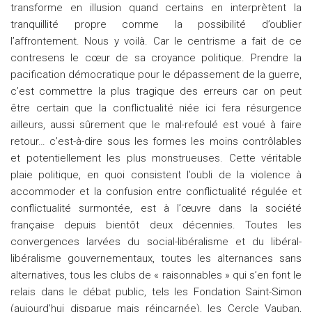
transforme en illusion quand certains en interprètent la
tranquillité propre comme la possibilité d’oublier
l’affrontement. Nous y voilà. Car le centrisme a fait de ce
contresens le cœur de sa croyance politique. Prendre la
pacification démocratique pour le dépassement de la guerre,
c’est commettre la plus tragique des erreurs car on peut
être certain que la conflictualité niée ici fera résurgence
ailleurs, aussi sûrement que le mal-refoulé est voué à faire
retour… c’est-à-dire sous les formes les moins contrôlables
et potentiellement les plus monstrueuses. Cette véritable
plaie politique, en quoi consistent l’oubli de la violence à
accommoder et la confusion entre conflictualité régulée et
conflictualité surmontée, est à l’œuvre dans la société
française depuis bientôt deux décennies. Toutes les
convergences larvées du social-libéralisme et du libéral-
libéralisme gouvernementaux, toutes les alternances sans
alternatives, tous les clubs de « raisonnables » qui s’en font le
relais dans le débat public, tels les Fondation Saint-Simon
(aujourd’hui disparue mais réincarnée), les Cercle Vauban,