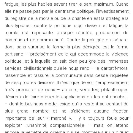
fatigue, les plus habiles savent tirer le parti maximum. Quand
elle ne passe pas par le centrisme politique, l’investissement
du registre de la morale ou de la charité en est la stratégie la
plus typique : contre la politique « qui divise » et fatigue, la
morale est reposante puisque réputée productrice de
commun et de communauté. Contre la politique qui sépare,
dont, sans surprise, la forme la plus dénigrée est la forme
partisane – précisément celle qui accommode la violence
politique, et à laquelle on sait bien peu gré des immenses
services civilisationnels qu’elle nous rend – le caritatif-moral
rassemble et rassure la communauté sans cesse inquiétée
de ses propres divisions. Il n’est que de voir l’empressement
à s’y précipiter de ceux – acteurs, vedettes, philanthropes
désireux de faire oublier les spoliations qui les ont enrichis…
– dont le business model exige qu’ils restent au contact du
plus grand nombre et ne s’aliènent aucune fraction
importante de leur « marché ». Il y a toujours foule pour
exploiter l’unanimité compassionnelle – mais on attend
encore la vedette de cinéma qui se montrera sur un piquet