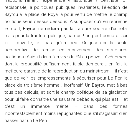
fractions ralliant l’expérience « historique » centriste. Or,
redisons-le, à politiques publiques invariantes, l’élection de
Bayrou à la place de Royal a pour vertu de mettre le champ
politique sens dessus dessous. A supposer qu’il en reprenne
le motif, Bayrou ne réduira pas la fracture sociale d’un iota,
mais pour la fracture politique, pardon ! on peut compter sur
lui : ouverte, et pas qu’un peu. Or jusqu’ici la seule
perspective de remise en mouvement des structures
politiques résidait dans l’arrivée du FN au pouvoir, événement
dont la probabilité suffisamment faible demeurait, en fait, la
meilleure garantie de la reproduction du mainstream – il n’est
que de voir les empressements à sécuriser pour Le Pen la
place de troisième homme… inoffensif. Un Bayrou met à bas
tous ces calculs, et sort le champ politique de sa glaciation
pour lui faire connaître une salutaire débâcle, qui plus est – et
c’est un immense mérite – dans des formes
incontestablement moins répugnantes que s’il s’agissait d’en
passer par un Le Pen.