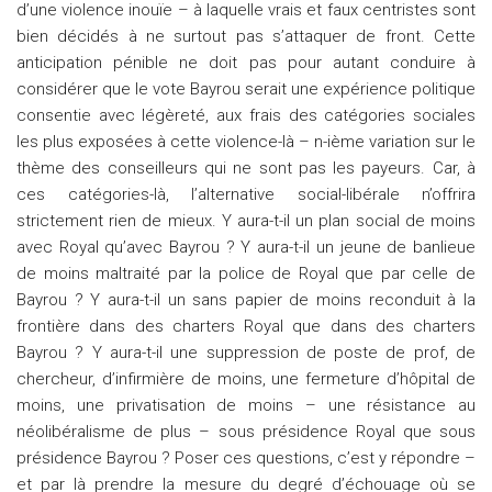
d’une violence inouïe – à laquelle vrais et faux centristes sont
bien décidés à ne surtout pas s’attaquer de front. Cette
anticipation pénible ne doit pas pour autant conduire à
considérer que le vote Bayrou serait une expérience politique
consentie avec légèreté, aux frais des catégories sociales
les plus exposées à cette violence-là – n-ième variation sur le
thème des conseilleurs qui ne sont pas les payeurs. Car, à
ces catégories-là, l’alternative social-libérale n’offrira
strictement rien de mieux. Y aura-t-il un plan social de moins
avec Royal qu’avec Bayrou ? Y aura-t-il un jeune de banlieue
de moins maltraité par la police de Royal que par celle de
Bayrou ? Y aura-t-il un sans papier de moins reconduit à la
frontière dans des charters Royal que dans des charters
Bayrou ? Y aura-t-il une suppression de poste de prof, de
chercheur, d’infirmière de moins, une fermeture d’hôpital de
moins, une privatisation de moins – une résistance au
néolibéralisme de plus – sous présidence Royal que sous
présidence Bayrou ? Poser ces questions, c’est y répondre –
et par là prendre la mesure du degré d’échouage où se