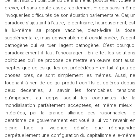
De fait l’illusion politique du centrisme au pouvoir est vouée à
crever, et sans doute assez rapidement – ceci sans même
invoquer les difficultés de son équation parlementaire. Car, un
paradoxe s’ajoutant à l’autre, le centrisme, heureusement, est
à lui-même sa propre vaccine, c’est-à-dire la dose
supplémentaire, mais convenablement conditionnée, d’agent
pathogène qui va tuer l’agent pathogène. C’est pourquoi
paradoxalement il faut l’encourager ! En effet les solutions
politiques qu’il se propose de mettre en œuvre sont aussi
ineptes que celles qui les ont précédées – en fait, à peu de
choses près, ce sont simplement les mêmes. Aussi, ne
touchant à rien de ce qui produit conflits et colères depuis
deux décennies, à savoir les formidables tensions
qu’imposent au corps social les contraintes de la
mondialisation parfaitement acceptées, et même mieux :
intégrées, par la grande alliance des raisonnables, le
centrisme de gouvernement est voué à lui voir revenir en
pleine face la violence déniée que ré-engendre
perpétuellement une configuration du capitalisme elle-même