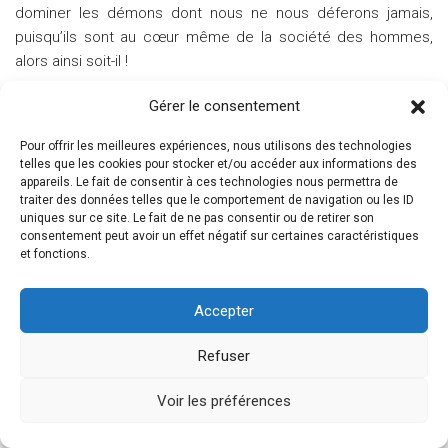
dominer les démons dont nous ne nous déferons jamais,
puisqu’ils sont au cœur même de la société des hommes,
alors ainsi soit-il !
Gérer le consentement
P.-S.
Pour offrir les meilleures expériences, nous utilisons des technologies
telles que les cookies pour stocker et/ou accéder aux informations des
Il faudrait être singulièrement inconscient pour ne pas voir d’ici
appareils. Le fait de consentir à ces technologies nous permettra de
l’énormité des malentendus, plus ou moins bien intentionnés, des
traiter des données telles que le comportement de navigation ou les ID
contresens, des désorientations, peut-être même des haut-le-
uniques sur ce site. Le fait de ne pas consentir ou de retirer son
cœur que ce texte ne manquera pas de produire. Aussi, ses thèses
consentement peut avoir un effet négatif sur certaines caractéristiques
délivrées et tous ses éventuels effets d’incompréhension
et fonctions.
produits, n’est-il sans doute pas inutile d’en rappeler les véritables
intentions. Je n’aurais pas un instant songé à faire part de l’idée
Accepter
d’un vote possible, si celui-ci ne s’était trouvé parfaitement
adéquat – mais comme pur instrument – à une analyse que
Refuser
j’aurais pu développer à l’identique hors de toute conjoncture
électorale. Mais des opportunités de cette nature ne se
présentent pas si fréquemment – la dernière en date remonte à
Voir les préférences
1981 lorsque Coluche, quoique très consciemment lui, s’apprêtait
à mettre le champ politique sens dessus dessous – et c’est sans