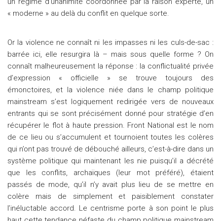
un régime d’unanimité coordonnée par la raison experte, un
« moderne » au delà du conflit en quelque sorte.
Or la violence ne connaît ni les impasses ni les culs-de-sac :
barrée ici, elle resurgira là – mais sous quelle forme ? On
connaît malheureusement la réponse : la conflictualité privée
d’expression « officielle » se trouve toujours des
émonctoires, et la violence niée dans le champ politique
mainstream s’est logiquement redirigée vers de nouveaux
entrants qui se sont précisément donné pour stratégie d’en
récupérer le flot à haute pression. Front National est le nom
de ce lieu ou s’accumulent et tournoient toutes les colères
qui n’ont pas trouvé de débouché ailleurs, c’est-à-dire dans un
système politique qui maintenant les nie puisqu’il a décrété
que les conflits, archaïques (leur mot préféré), étaient
passés de mode, qu’il n’y avait plus lieu de se mettre en
colère mais de simplement et paisiblement constater
l’inéluctable accord. Le centrisme porte à son point le plus
haut cette tendance néfaste du champ politique mainstream