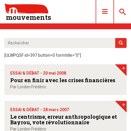
mouvements
DOSSIERS
ARTICLES
[ULWPQSF id=397 button=0 formtitle="0"]
LES NUMÉROS
+
QUI SOMMES NOUS ?
ESSAI & DÉBAT -
20 mai 2008
ACHAT/ABONNEMENT
Pour en finir avec les crises financières
Par Lordon Frédéric
CONTACT
+
ESSAI & DÉBAT -
28 mars 2007
Le centrisme, erreur anthropologique et
Bayrou, vote révolutionnaire
Par Lordon Frédéric