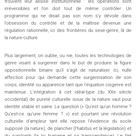
trouvent leur assise institutionnelle : les opérations sont
irréversibles et l’on doit tout de même contrôler. Un
programme qui ne disait pas son nom s’y dévoile dans
l’obsession du contrôle et de la maîtrise devenue une
régulation rationnelle, ici des frontières du sexe-genre, là de
la nature-culture.
Plus largement, on oublie, ou nie, toutes les technologies de
genre visant à surgenrer dans le but de produire la figure
oppositionnelle binaire qu’il s’agit de naturaliser. Ici, nulle
affection pour qui demande cette surgenrisation de son
corps, identité ou apparence tant que l’équation cisgenre est
maintenue. L’intégration à cet idéal-type (du XXe siècle
occidental) de pureté culturelle issue de la nature vaut pour
identité stable et saine. La question (« Qu’est qu’un homme ?
Qu’est-ce qu’une femme ? ») est pourtant une révolution
culturelle d’ampleur tant elle repose l’évidence du socle
supposé (la nature), de plancher (l’habitus et la législation) et
du surplomb (la loi humaine et sa transcendance). Le fait