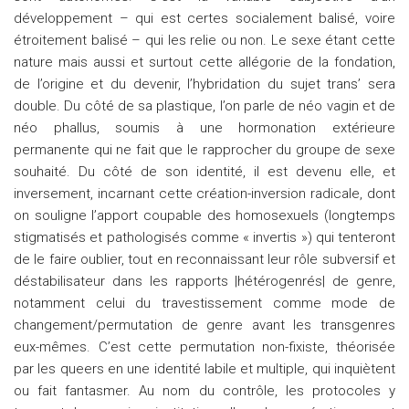
développement – qui est certes socialement balisé, voire
étroitement balisé – qui les relie ou non. Le sexe étant cette
nature mais aussi et surtout cette allégorie de la fondation,
de l’origine et du devenir, l’hybridation du sujet trans’ sera
double. Du côté de sa plastique, l’on parle de néo vagin et de
néo phallus, soumis à une hormonation extérieure
permanente qui ne fait que le rapprocher du groupe de sexe
souhaité. Du côté de son identité, il est devenu elle, et
inversement, incarnant cette création-inversion radicale, dont
on souligne l’apport coupable des homosexuels (longtemps
stigmatisés et pathologisés comme « invertis ») qui tenteront
de le faire oublier, tout en reconnaissant leur rôle subversif et
déstabilisateur dans les rapports |hétérogenrés| de genre,
notamment celui du travestissement comme mode de
changement/permutation de genre avant les transgenres
eux-mêmes. C’est cette permutation non-fixiste, théorisée
par les queers en une identité labile et multiple, qui inquiètent
ou fait fantasmer. Au nom du contrôle, les protocoles y