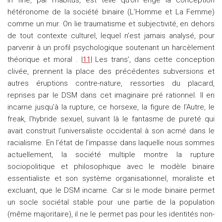
in fine, par l’habitus, est telle qu’on érige la conception
hétéronome de la société binaire (L’Homme et La Femme)
comme un mur. On lie traumatisme et subjectivité, en dehors
de tout contexte culturel, lequel n’est jamais analysé, pour
parvenir à un profil psychologique soutenant un harcèlement
théorique et moral . |
11
| Les trans’, dans cette conception
clivée, prennent la place des précédentes subversions et
autres éruptions contre-nature, ressorties du placard,
reprises par le DSM dans cet imaginaire pré rationnel. Il en
incarne jusqu’à la rupture, ce horsexe, la figure de l’Autre, le
freak, l’hybride sexuel, suivant là le fantasme de pureté qui
avait construit l’universaliste occidental à son acmé dans le
racialisme. En l’état de l’impasse dans laquelle nous sommes
actuellement, la société multiple montre la rupture
sociopolitique et philosophique avec le modèle binaire
essentialiste et son système organisationnel, moraliste et
excluant, que le DSM incarne. Car si le mode binaire permet
un socle sociétal stable pour une partie de la population
(même majoritaire), il ne le permet pas pour les identités non-