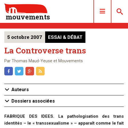
mouvements
5 octobre 2007
ESSAI & DÉBAT
DOSSIERS
ARTICLES
La Controverse trans
LES NUMÉROS
Par Thomas Maud-Yeuse et Mouvements
QUI SOMMES NOUS ?
ACHAT/ABONNEMENT
CONTACT
Auteurs
Dossiers associées
FABRIQUE DES IDEES. La pathologisation des trans
identités – le « transsexualisme » – apparaît comme le fait