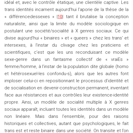
idéal et, avec le contrôle étatique, une clientèle captive. Les
trans identités incarnent aujourd’hui l’aporie de la thèse de la
« différencedessexes » |
10
| tant il brutalise la conception
naturaliste, ainsi que la limite du modèle sociologique en
postulant une société/socialité à X genres sociaux. Ce qui
divise aujourd’hui « binaires » et « queers » chez les trans’ et
intersexes, à l’instar du clivage chez les praticiens et
scientifiques, c’est que les uns reconduisant ce modèle
sexe-genre dans un fantasme collectif de « vraiEs »
femme/homme, à l’instar de la population dite globale (homo
et hétérosexuel-les confondu-s), alors que les autres font
imploser celui-ci en repositionnant le processus d’identité et
de socialisation en devenir-construction permanent, inventant
face aux résistances et aux contrôles leur existence-identité
propre. Ainsi, un modèle de socialité multiple à X genres
sociaux apparaît, incluant toutes les identités dans un modèle
non linéaire. Mais dans l’ensemble, pour des raisons
historiques et collectives, autant que psychologiques, le fait
trans est et reste binaire dans une société. On transite et l’on