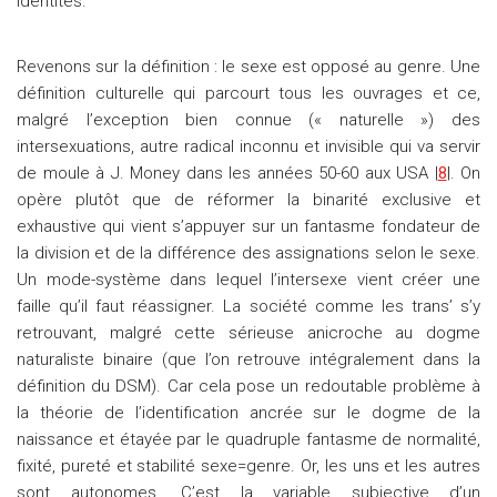
identités.
Revenons sur la définition : le sexe est opposé au genre. Une
définition culturelle qui parcourt tous les ouvrages et ce,
malgré l’exception bien connue (« naturelle ») des
intersexuations, autre radical inconnu et invisible qui va servir
de moule à J. Money dans les années 50-60 aux USA |
8
|. On
opère plutôt que de réformer la binarité exclusive et
exhaustive qui vient s’appuyer sur un fantasme fondateur de
la division et de la différence des assignations selon le sexe.
Un mode-système dans lequel l’intersexe vient créer une
faille qu’il faut réassigner. La société comme les trans’ s’y
retrouvant, malgré cette sérieuse anicroche au dogme
naturaliste binaire (que l’on retrouve intégralement dans la
définition du DSM). Car cela pose un redoutable problème à
la théorie de l’identification ancrée sur le dogme de la
naissance et étayée par le quadruple fantasme de normalité,
fixité, pureté et stabilité sexe=genre. Or, les uns et les autres
sont autonomes. C’est la variable subjective d’un