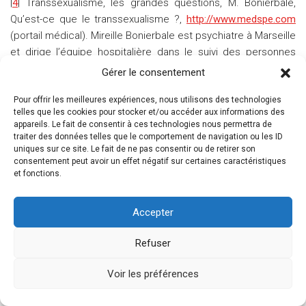
|
4
| Transsexualisme, les grandes questions, M. Bonierbale,
Qu’est-ce que le transsexualisme ?,
http://www.medspe.com
(portail médical). Mireille Bonierbale est psychiatre à Marseille
et dirige l’équipe hospitalière dans le suivi des personnes
transsexuelles..
Gérer le consentement
Pour offrir les meilleures expériences, nous utilisons des technologies
|
5
|
|->http://www.asbfrance.org/
telles que les cookies pour stocker et/ou accéder aux informations des
appareils. Le fait de consentir à ces technologies nous permettra de
traiter des données telles que le comportement de navigation ou les ID
|
6
| M. Bonierbale, op.cit.
uniques sur ce site. Le fait de ne pas consentir ou de retirer son
consentement peut avoir un effet négatif sur certaines caractéristiques
et fonctions.
|
7
| Catherine Millot, Horsexe, essai sur le transsexualisme,
Paris, Point Hors Ligne, 1993
Accepter
Refuser
|
8
| Lire Judith Butler sur le cas Joan/David, Défaire le genre,
Paris, Amsterdam, 2006.
Voir les préférences
|
9
| Bruno Latour, Nous n’avons jamais été modernes, essai