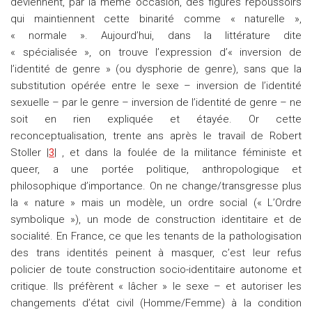
deviennent, par la même occasion, des figures repoussoirs
qui maintiennent cette binarité comme « naturelle »,
« normale ». Aujourd’hui, dans la littérature dite
« spécialisée », on trouve l’expression d’« inversion de
l’identité de genre » (ou dysphorie de genre), sans que la
substitution opérée entre le sexe – inversion de l’identité
sexuelle – par le genre – inversion de l’identité de genre – ne
soit en rien expliquée et étayée. Or cette
reconceptualisation, trente ans après le travail de Robert
Stoller |
3
| , et dans la foulée de la militance féministe et
queer, a une portée politique, anthropologique et
philosophique d’importance. On ne change/transgresse plus
la « nature » mais un modèle, un ordre social (« L’Ordre
symbolique »), un mode de construction identitaire et de
socialité. En France, ce que les tenants de la pathologisation
des trans identités peinent à masquer, c’est leur refus
policier de toute construction socio-identitaire autonome et
critique. Ils préfèrent « lâcher » le sexe – et autoriser les
changements d’état civil (Homme/Femme) à la condition