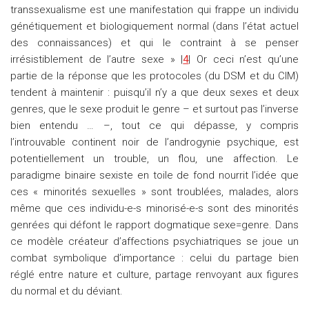
transsexualisme est une manifestation qui frappe un individu
génétiquement et biologiquement normal (dans l’état actuel
des connaissances) et qui le contraint à se penser
irrésistiblement de l’autre sexe » |
4
| Or ceci n’est qu’une
partie de la réponse que les protocoles (du DSM et du CIM)
tendent à maintenir : puisqu’il n’y a que deux sexes et deux
genres, que le sexe produit le genre – et surtout pas l’inverse
bien entendu … –, tout ce qui dépasse, y compris
l’introuvable continent noir de l’androgynie psychique, est
potentiellement un trouble, un flou, une affection. Le
paradigme binaire sexiste en toile de fond nourrit l’idée que
ces « minorités sexuelles » sont troublées, malades, alors
même que ces individu-e-s minorisé-e-s sont des minorités
genrées qui défont le rapport dogmatique sexe=genre. Dans
ce modèle créateur d’affections psychiatriques se joue un
combat symbolique d’importance : celui du partage bien
réglé entre nature et culture, partage renvoyant aux figures
du normal et du déviant.