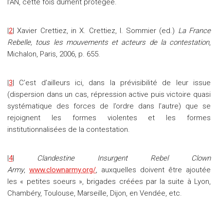
l’AN, cette fois dûment protégée.
|
2
| Xavier Crettiez, in X. Crettiez, I. Sommier (ed.)
La France
Rebelle, tous les mouvements et acteurs de la contestation
,
Michalon, Paris, 2006, p. 655.
|
3
| C’est d’ailleurs ici, dans la prévisibilité de leur issue
(dispersion dans un cas, répression active puis victoire quasi
systématique des forces de l’ordre dans l’autre) que se
rejoignent les formes violentes et les formes
institutionnalisées de la contestation.
|
4
|
Clandestine Insurgent Rebel Clown
Army
,
www.clownarmy.org/
, auxquelles doivent être ajoutée
les « petites soeurs », brigades créées par la suite à Lyon,
Chambéry, Toulouse, Marseille, Dijon, en Vendée, etc.