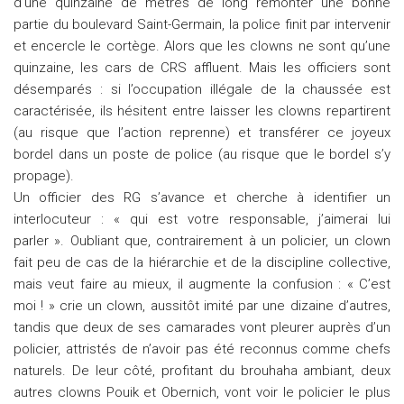
d’une quinzaine de mètres de long remonter une bonne
partie du boulevard Saint-Germain, la police finit par intervenir
et encercle le cortège. Alors que les clowns ne sont qu’une
quinzaine, les cars de CRS affluent. Mais les officiers sont
désemparés : si l’occupation illégale de la chaussée est
caractérisée, ils hésitent entre laisser les clowns repartirent
(au risque que l’action reprenne) et transférer ce joyeux
bordel dans un poste de police (au risque que le bordel s’y
propage).
Un officier des RG s’avance et cherche à identifier un
interlocuteur : « qui est votre responsable, j’aimerai lui
parler ». Oubliant que, contrairement à un policier, un clown
fait peu de cas de la hiérarchie et de la discipline collective,
mais veut faire au mieux, il augmente la confusion : « C’est
moi ! » crie un clown, aussitôt imité par une dizaine d’autres,
tandis que deux de ses camarades vont pleurer auprès d’un
policier, attristés de n’avoir pas été reconnus comme chefs
naturels. De leur côté, profitant du brouhaha ambiant, deux
autres clowns Pouik et Obernich, vont voir le policier le plus