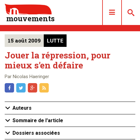
mouvements
15 août 2009
LUTTE
DOSSIERS
ARTICLES
Jouer la répression, pour
mieux s’en défaire
LES NUMÉROS
QUI SOMMES NOUS ?
Par Nicolas Haeringer
ACHAT/ABONNEMENT
CONTACT
Auteurs
Sommaire de l'article
Dossiers associées