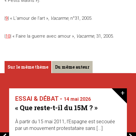
« Petits Matins »).
|
9
| « L’amour de l’art »,
Vacarme
, n°31, 2005.
|
10
| « Faire la guerre avec amour »,
Vacarme
, 31, 2005.
Sur le même thème
Du même auteur
+
ESSAI & DÉBAT -
14 mai 2026
« Que reste-t-il du 15M ? »
À partir du 15 mai 2011, l’Espagne est secouée
par un mouvement protestataire sans [...]