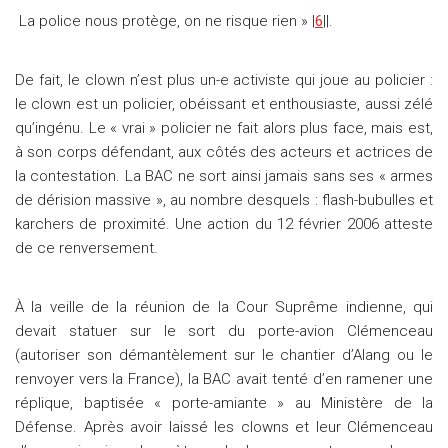
La police nous protège, on ne risque rien » |
6
||.
De fait, le clown n’est plus un-e activiste qui joue au policier :
le clown est un policier, obéissant et enthousiaste, aussi zélé
qu’ingénu. Le « vrai » policier ne fait alors plus face, mais est,
à son corps défendant, aux côtés des acteurs et actrices de
la contestation. La BAC ne sort ainsi jamais sans ses « armes
de dérision massive », au nombre desquels : flash-bubulles et
karchers de proximité. Une action du 12 février 2006 atteste
de ce renversement.
À la veille de la réunion de la Cour Suprême indienne, qui
devait statuer sur le sort du porte-avion Clémenceau
(autoriser son démantèlement sur le chantier d’Alang ou le
renvoyer vers la France), la BAC avait tenté d’en ramener une
réplique, baptisée « porte-amiante » au Ministère de la
Défense. Après avoir laissé les clowns et leur Clémenceau