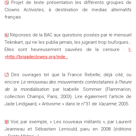
|
5
| Projet de texte présentation les différents groupes de
Clowns Activistes, à destination de medias alternatifs
français.
|
6
| Réponses de la BAC aux questions posées par le mensuel
Teknikart, qui ne les publia jamais, les jugeant trop loufoques…
Elles sont heureusement sauvées de la censure :
|-
>http://brigadeclowns.org/inde…
|
7
| Des ouvrages tel que la France Rebelle, déjà cité, ou
encore
Le renouveau des mouvements contestataires à l’heure
de la mondialisation
par Isabelle Sommier (Flammarion,
collection Champs, Paris, 2003). Lire également l’article de
Jade Lindgaard, « Artivisme » dans le n°31 de
Vacarme
, 2005.
|
8
| Voir, par exemple, « Les nouveaux militants », par Laurent
Jeanneau et Sébastien Lernould, paru en 2008 (éditions