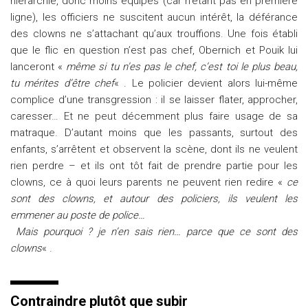
hiérarchie, donc moins équipés (car n’étant pas en première
ligne), les officiers ne suscitent aucun intérêt, la déférance
des clowns ne s’attachant qu’aux trouffions. Une fois établi
que le flic en question n’est pas chef, Obernich et Pouik lui
lanceront «
même si tu n’es pas le chef, c’est toi le plus beau,
tu mérites d’être chef
« . Le policier devient alors lui-même
complice d’une transgression : il se laisser flater, approcher,
caresser… Et ne peut décemment plus faire usage de sa
matraque. D’autant moins que les passants, surtout des
enfants, s’arrêtent et observent la scène, dont ils ne veulent
rien perdre – et ils ont tôt fait de prendre partie pour les
clowns, ce à quoi leurs parents ne peuvent rien redire «
ce
sont des clowns, et autour des policiers, ils veulent les
emmener au poste de police…
Mais pourquoi ? je n’en sais rien… parce que ce sont des
clowns
« .
Contraindre plutôt que subir