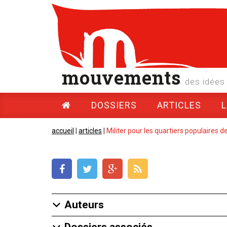
mouvements
des idées 
DOSSIERS
ARTICLES
accueil
|
articles
|
Militer pour les quartiers populaires de.
Auteurs
Dossiers associés