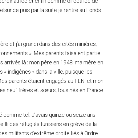
 coordinatrice et enfin comme directrice de
Belsunce puis par la suite je rentre au Fonds
ère et j’ai grandi dans des cités minières,
ntonnements ». Mes parents faisaient partie
s arrivés là : mon père en 1948, ma mère en
 « indigènes » dans la ville, puisque les
Mes parents étaient engagés au FLN, et mon
s neuf frères et sœurs, tous nés en France.
 comme tel. J’avais quinze ou seize ans
illi des réfugiés tunisiens en grève de la
des militants d’extrême droite liés à Ordre