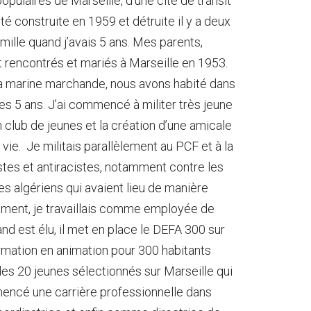
populaires de Marseille, d’une cité de transit
ité construite en 1959 et détruite il y a deux
ille quand j’avais 5 ans. Mes parents,
t rencontrés et mariés à Marseille en 1953.
la marine marchande, nous avons habité dans
mes 5 ans. J’ai commencé à militer très jeune
’un club de jeunes et la création d’une amicale
vie. Je militais parallèlement au PCF et à la
stes et antiracistes, notamment contre les
s algériens qui avaient lieu de manière
lement, je travaillais comme employée de
and est élu, il met en place le DEFA 300 sur
formation en animation pour 300 habitants
e des 20 jeunes sélectionnés sur Marseille qui
mmencé une carrière professionnelle dans