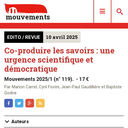
mouvements
10 avril 2025
EDITO / REVUE
DOSSIERS
ARTICLES
Co-produire les savoirs : une
urgence scientifique et
LES NUMÉROS
démocratique
QUI SOMMES NOUS ?
ACHAT/ABONNEMENT
Mouvements 2025/1 (n° 119). - 17 €
CONTACT
Par Marion Carrel, Cyril Fiorini, Jean-Paul Gaudillière et Baptiste
Godrie
Auteurs