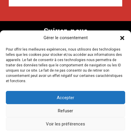
Suivez-nous
Gérer le consentement
Pour offrir les meilleures expériences, nous utilisons des technologies
Recevez la newsletter
telles que les cookies pour stocker et/ou accéder aux informations des
appareils. Le fait de consentir à ces technologies nous permettra de
traiter des données telles que le comportement de navigation ou les ID
uniques sur ce site. Le fait de ne pas consentir ou de retirer son
consentement peut avoir un effet négatif sur certaines caractéristiques
et fonctions.
NOUS CONTACTER
Accepter
Refuser
LIENS AMIS
MENTIONS LÉGALES
CRÉDITS
PLAN DU SITE
Voir les préférences
© Mouvements 2026