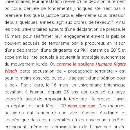
universitaires, leur arrestation relève d’une décision purement
politique, dénuée de fondements juridiques. Ce n’est pas la
première fois que la justice turque, elle-même sous pression
depuis quelques années, agit aux ordres de l’exécutif. Ainsi,
les trois universitaires auteurs d’une déclaration de presse, le
15 mars, pour réaffirmer leur engagement envers la paix se
trouvent accusés de terrorisme par le procureur, en raison
d’une déclaration d’une dirigeante du PKK datant de 2015 et
appelant les intellectuels à soutenir la stratégie autonomiste
du mouvement kurde. Or,
comme le souligne
Humans Rights
Watch
,
cette accusation de « propagande terroriste » est
pour le moins absurde, puisqu’il s’agissait d’une pétition pour
la paix
. Par ailleurs, le 16 mars, un universitaire britannique
travaillant à Istanbul depuis 25 ans est expulsé du pays,
accusé lui aussi de propagande terroriste – la preuve : il avait
un dépliant du parti légal HDP
dans son sac
. Ces mesures
policières ont rencontré une vive réaction étudiante et
académique dans les universités où les enseignants arrêtés
enseignent, même si l’administration de l’Université privée