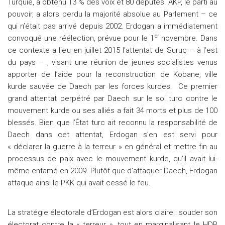
Turquie, a obtenu 13 % des voix et 80 députés. AKP, le parti au
pouvoir, a alors perdu la majorité absolue au Parlement – ce
qui n’était pas arrivé depuis 2002. Erdogan a immédiatement
er
convoqué une réélection, prévue pour le 1
novembre. Dans
ce contexte a lieu en juillet 2015 l’attentat de Suruç – à l’est
du pays – , visant une réunion de jeunes socialistes venus
apporter de l’aide pour la reconstruction de Kobane, ville
kurde sauvée de Daech par les forces kurdes. Ce premier
grand attentat perpétré par Daech sur le sol turc contre le
mouvement kurde ou ses alliés a fait 34 morts et plus de 100
blessés. Bien que l’État turc ait reconnu la responsabilité de
Daech dans cet attentat, Erdogan s’en est servi pour
« déclarer la guerre à la terreur » en général et mettre fin au
processus de paix avec le mouvement kurde, qu’il avait lui-
même entamé en 2009. Plutôt que d’attaquer Daech, Erdogan
attaque ainsi le PKK qui avait cessé le feu.
La stratégie électorale d’Erdogan est alors claire : souder son
électorat contre la « terreur », tout en marginalisant le HDP