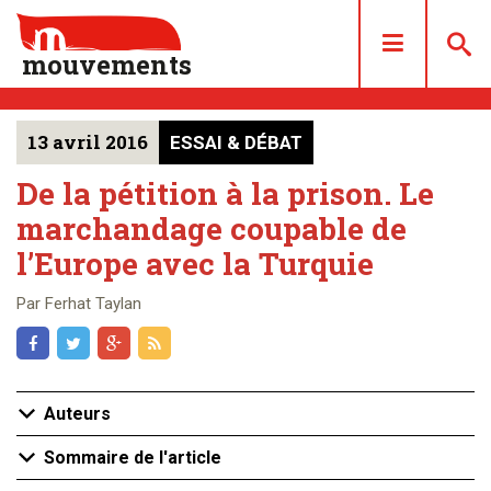
mouvements
13 avril 2016
ESSAI & DÉBAT
DOSSIERS
ARTICLES
De la pétition à la prison. Le
marchandage coupable de
LES NUMÉROS
l’Europe avec la Turquie
QUI SOMMES NOUS ?
ACHAT/ABONNEMENT
Par Ferhat Taylan
CONTACT
Auteurs
Sommaire de l'article