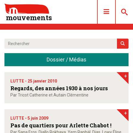
mouvements
DOSSIERS
ARTICLES
Dossier / Médias
LES NUMÉROS
QUI SOMMES NOUS ?
+
ACHAT/ABONNEMENT
LUTTE -
25 janvier 2010
Regards, des années 1930 à nos jours
CONTACT
Par Tricot Catherine et Autain Clémentine
+
LUTTE -
5 juin 2009
Pas de quartiers pour Arlette Chabot !
Par Sana Eros, Diallo Rokhaya, Yem Raphäl, Dias, Lowy Élise