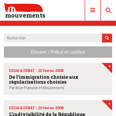
mouvements
DOSSIERS
ARTICLES
Dossier / Police et Justice
LES NUMÉROS
QUI SOMMES NOUS ?
+
ACHAT/ABONNEMENT
ESSAI & DÉBAT -
25 février 2008
De l’immigration choisie aux
CONTACT
régularisations choisies
Par Brun François et Mouvements
+
ESSAI & DÉBAT -
20 février 2008
L’indivisibilité de la République,