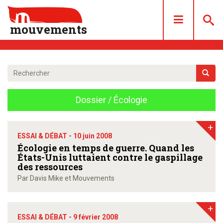
mouvements
DOSSIERS
ARTICLES
Dossier / Écologie
LES NUMÉROS
QUI SOMMES NOUS ?
+
ACHAT/ABONNEMENT
ESSAI & DÉBAT -
10 juin 2008
Écologie en temps de guerre. Quand les
CONTACT
États-Unis luttaient contre le gaspillage
des ressources
Par Davis Mike et Mouvements
+
ESSAI & DÉBAT -
9 février 2008