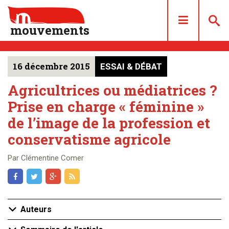
mouvements
16 décembre 2015
ESSAI & DÉBAT
DOSSIERS
ARTICLES
Agricultrices ou médiatrices ?
Prise en charge « féminine »
LES NUMÉROS
de l’image de la profession et
QUI SOMMES NOUS ?
conservatisme agricole
ACHAT/ABONNEMENT
CONTACT
Par Clémentine Comer
Auteurs