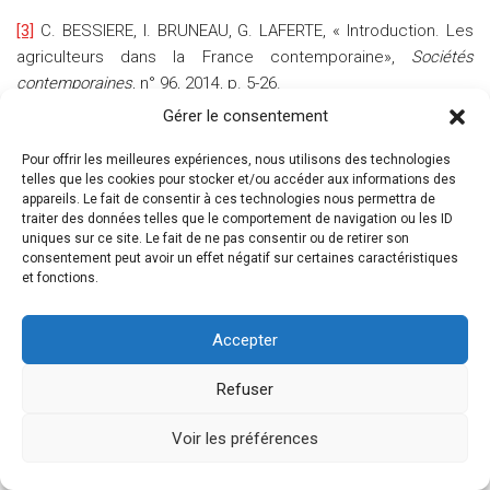
[3]
C. BESSIERE, I. BRUNEAU, G. LAFERTE, « Introduction. Les
agriculteurs dans la France contemporaine»,
Sociétés
contemporaines
, n° 96, 2014, p. 5-26.
Gérer le consentement
[4]
Ces groupements sont des associations composées
Pour offrir les meilleures expériences, nous utilisons des technologies
d’agriculteur-trice-s. Cette catégorie générique inclut les
telles que les cookies pour stocker et/ou accéder aux informations des
Groupes de Valorisation Agricole Féminins (GVAF), les Groupe
appareils. Le fait de consentir à ces technologies nous permettra de
traiter des données telles que le comportement de navigation ou les ID
de Développement et d’Etude Agricole (GEDA) féminins. Leur
uniques sur ce site. Le fait de ne pas consentir ou de retirer son
encadrement est assuré des techniciennes de la chambre
consentement peut avoir un effet négatif sur certaines caractéristiques
d’agriculture qui disposent d’un temps de travail alloué à leur
et fonctions.
animation.
Accepter
[5]
R-M. LAGRAVE (dir.),
Celles de la terre. Agricultrice :
Refuser
l’invention politique d’un métier
, Paris, Editions de l’EHESS,
1987.
Voir les préférences
[6]
Les lois d’orientation agricole successives ont reconnu de