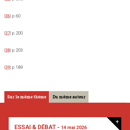
|
36
| p.60
|
37
| p.200
|
38
| p.203
|
39
| p.189
Sur le même thème
Du même auteur
+
ESSAI & DÉBAT -
14 mai 2026