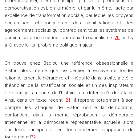
« démocratiser, c’est émanciper (…) car le processus de
démocratisation est, en lui-même, et par lui-même, l’acte par
excellence de transformation sociale, par lequel les citoyens
construisent et conquièrent des significations et des
agencements sociaux qui contredisent tous les systèmes de
domination, à commencer par ceux du capitalisme |
20
|| ». Il y
a là, avec lui, un problème politique majeur.
On trouve chez Badiou une référence obsessionnelle à
Platon alors même que ce dernier a essayé de fonder
rationnellement la hiérarchie et l’inégalité dans la cité, a été le
théoricien de la stratification sociale et un des inspirateurs
de ceux qui, au cours de l’histoire, ont défendu l’ordre établi.
Ainsi, dans un texte récent |
21
|, il reprend totalement à son
compte les attaques de Platon contre la démocratie,
confondant dans la même réprobation la démocratie
athénienne et la démocratie représentative actuelle alors
que leurs principes et leur fonctionnement s’opposent du
tout au tout |
22
|.