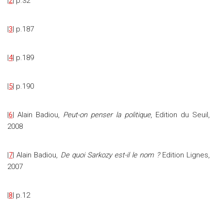
|
2
| p.32
|
3
| p.187
|
4
| p.189
|
5
| p.190
|
6
| Alain Badiou,
Peut-on penser la politique
, Edition du Seuil,
2008
|
7
| Alain Badiou,
De quoi Sarkozy est-il le nom ?
Edition Lignes,
2007
|
8
| p.12