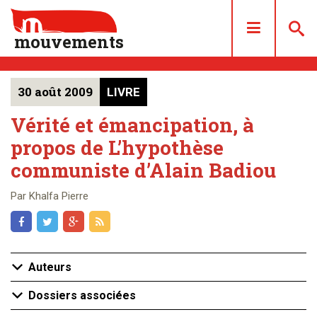
mouvements
30 août 2009
LIVRE
DOSSIERS
ARTICLES
Vérité et émancipation, à
propos de L’hypothèse
LES NUMÉROS
communiste d’Alain Badiou
QUI SOMMES NOUS ?
ACHAT/ABONNEMENT
Par Khalfa Pierre
CONTACT
Auteurs
Dossiers associées