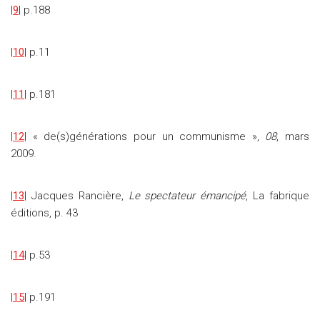
|
9
| p.188
|
10
| p.11
|
11
| p.181
|
12
| « de(s)générations pour un communisme »,
08
, mars
2009.
|
13
| Jacques Rancière,
Le spectateur émancipé
, La fabrique
éditions, p. 43
|
14
| p.53
|
15
| p.191