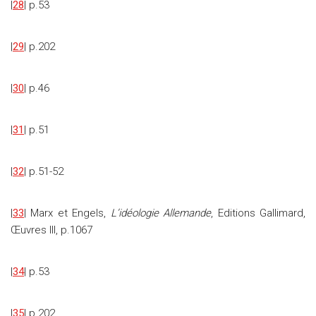
|
28
| p.53
|
29
| p.202
|
30
| p.46
|
31
| p.51
|
32
| p.51-52
|
33
| Marx et Engels,
L’idéologie Allemande
, Editions Gallimard,
Œuvres III, p.1067
|
34
| p.53
|
35
| p.202