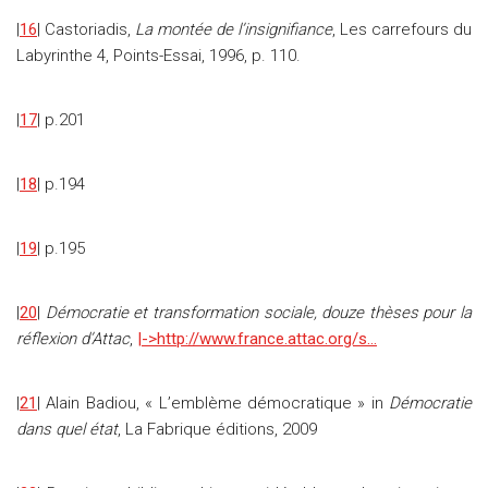
|
16
| Castoriadis,
La montée de l’insignifiance
, Les carrefours du
Labyrinthe 4, Points-Essai, 1996, p. 110.
|
17
| p.201
|
18
| p.194
|
19
| p.195
|
20
|
Démocratie et transformation sociale, douze thèses pour la
réflexion d’Attac
,
|->http://www.france.attac.org/s…
|
21
| Alain Badiou, « L’emblème démocratique » in
Démocratie
dans quel état
, La Fabrique éditions, 2009