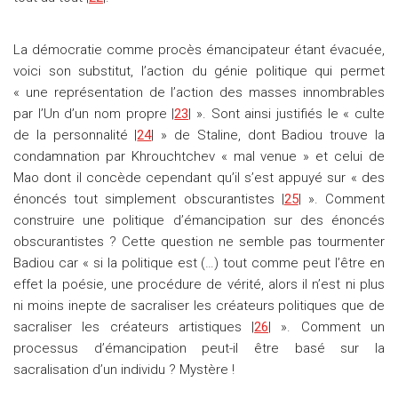
La démocratie comme procès émancipateur étant évacuée,
voici son substitut, l’action du génie politique qui permet
« une représentation de l’action des masses innombrables
par l’Un d’un nom propre |
23
| ». Sont ainsi justifiés le « culte
de la personnalité |
24
| » de Staline, dont Badiou trouve la
condamnation par Khrouchtchev « mal venue » et celui de
Mao dont il concède cependant qu’il s’est appuyé sur « des
énoncés tout simplement obscurantistes |
25
| ». Comment
construire une politique d’émancipation sur des énoncés
obscurantistes ? Cette question ne semble pas tourmenter
Badiou car « si la politique est (…) tout comme peut l’être en
effet la poésie, une procédure de vérité, alors il n’est ni plus
ni moins inepte de sacraliser les créateurs politiques que de
sacraliser les créateurs artistiques |
26
| ». Comment un
processus d’émancipation peut-il être basé sur la
sacralisation d’un individu ? Mystère !