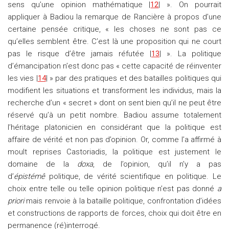
sens qu’une opinion mathématique |
12
| ». On pourrait
appliquer à Badiou la remarque de Rancière à propos d’une
certaine pensée critique, « les choses ne sont pas ce
qu’elles semblent être. C’est là une proposition qui ne court
pas le risque d’être jamais réfutée |
13
| ». La politique
d’émancipation n’est donc pas « cette capacité de réinventer
les vies |
14
| » par des pratiques et des batailles politiques qui
modifient les situations et transforment les individus, mais la
recherche d’un « secret » dont on sent bien qu’il ne peut être
réservé qu’à un petit nombre. Badiou assume totalement
l’héritage platonicien en considérant que la politique est
affaire de vérité et non pas d’opinion. Or, comme l’a affirmé à
moult reprises Castoriadis, la politique est justement le
domaine de la
doxa
, de l’opinion, qu’il n’y a pas
d’
épistémê
politique, de vérité scientifique en politique. Le
choix entre telle ou telle opinion politique n’est pas donné
a
priori
mais renvoie à la bataille politique, confrontation d’idées
et constructions de rapports de forces, choix qui doit être en
permanence (ré)interrogé.