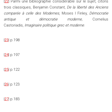
|
22
| Parmi une bibliographie considérable sur le sujet, citons
trois classiques, Benjamin Constant,
De la liberté des Anciens
comparée à celle des Modernes
, Moses I Finley,
Démocratie
antique et démocratie moderne,
Cornelius
Castoriadis,
Imaginaire politique grec et moderne
.
|
23
| p.198
|
24
| p.197
|
25
| p.122
|
26
| p.123
|
27
| p.183