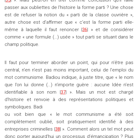
|
35
| ». Mais peut-on en tirer comme conclusion qu’il faille
passer aux oubliettes de l’histoire la forme parti ? Une chose
est de refuser la notion du « parti de la classe ouvrière »,
autre chose est d’affirmer que « c’est la forme parti elle-
même à laquelle il faut renoncer |
36
| » et de considérer
comme « une formule (…) usée » tout parti se situant dans le
champ politique.
Il faut pour terminer aborder un point, qui pour n’être pas
central, n’en n’est pas moins important, celui de l’emploi du
mot communisme. Badiou indique, à juste titre, que « le nom
que l’on lui donne (…) n’importe guère : aucune Idée n’est
identifiable à son nom |
37
| ». Mais un mot est chargé
d’histoire et renvoie à des représentations politiques et
symboliques. Badi
ou voit bien que « le mot communisme a été soit
complètement oublié, soit pratiquement identifié à des
entreprises criminelles |
38
| ». Comment alors un tel mot peut
donc porter aujourd’hui un processus d’émancipation ? Plus