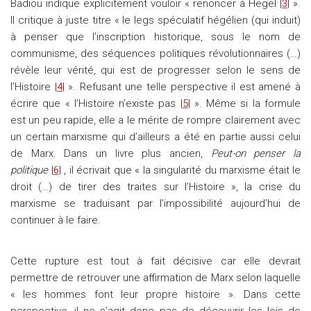
Badiou indique explicitement vouloir « renoncer à Hegel |
3
| ».
Il critique à juste titre « le legs spéculatif hégélien (qui induit)
à penser que l’inscription historique, sous le nom de
communisme, des séquences politiques révolutionnaires (…)
révèle leur vérité, qui est de progresser selon le sens de
l’Histoire |
4
| ». Refusant une telle perspective il est amené à
écrire que « l’Histoire n’existe pas |
5
| ». Même si la formule
est un peu rapide, elle a le mérite de rompre clairement avec
un certain marxisme qui d’ailleurs a été en partie aussi celui
de Marx. Dans un livre plus ancien,
Peut-on penser la
politique
|
6
| , il écrivait que « la singularité du marxisme était le
droit (…) de tirer des traites sur l’Histoire », la crise du
marxisme se traduisant par l’impossibilité aujourd’hui de
continuer à le faire.
Cette rupture est tout à fait décisive car elle devrait
permettre de retrouver une affirmation de Marx selon laquelle
« les hommes font leur propre histoire ». Dans cette