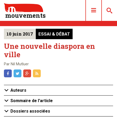
mouvements
10 juin 2017
ESSAI & DÉBAT
DOSSIERS
ARTICLES
Une nouvelle diaspora en
ville
LES NUMÉROS
QUI SOMMES NOUS ?
Par Nil Mutluer
ACHAT/ABONNEMENT
CONTACT
Auteurs
Sommaire de l'article
Dossiers associées