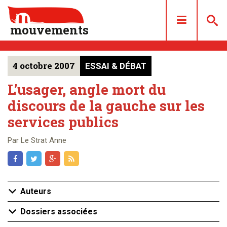
mouvements
4 octobre 2007
ESSAI & DÉBAT
DOSSIERS
ARTICLES
L’usager, angle mort du
discours de la gauche sur les
LES NUMÉROS
services publics
QUI SOMMES NOUS ?
ACHAT/ABONNEMENT
Par Le Strat Anne
CONTACT
Auteurs
Dossiers associées