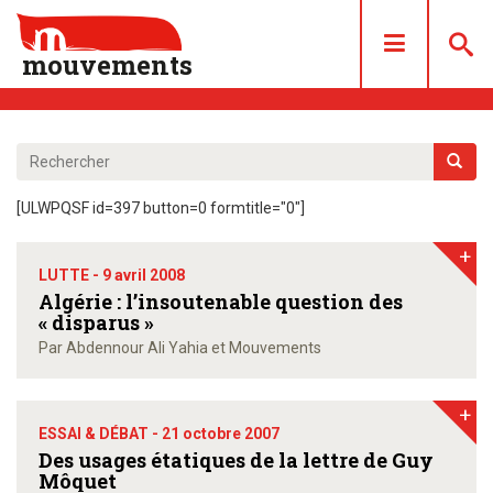
mouvements
DOSSIERS
ARTICLES
[ULWPQSF id=397 button=0 formtitle="0"]
LES NUMÉROS
+
QUI SOMMES NOUS ?
LUTTE -
9 avril 2008
ACHAT/ABONNEMENT
Algérie : l’insoutenable question des
« disparus »
CONTACT
Par Abdennour Ali Yahia et Mouvements
+
ESSAI & DÉBAT -
21 octobre 2007
Des usages étatiques de la lettre de Guy
Môquet