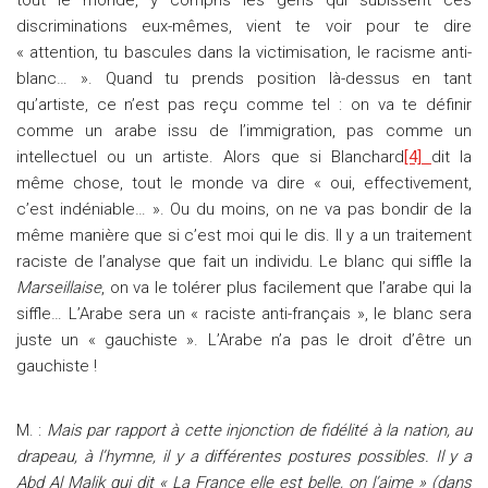
tout le monde, y compris les gens qui subissent ces
discriminations eux-mêmes, vient te voir pour te dire
« attention, tu bascules dans la victimisation, le racisme anti-
blanc… ». Quand tu prends position là-dessus en tant
qu’artiste, ce n’est pas reçu comme tel : on va te définir
comme un arabe issu de l’immigration, pas comme un
intellectuel ou un artiste. Alors que si Blanchard
[4]
dit la
même chose, tout le monde va dire « oui, effectivement,
c’est indéniable… ». Ou du moins, on ne va pas bondir de la
même manière que si c’est moi qui le dis. Il y a un traitement
raciste de l’analyse que fait un individu. Le blanc qui siffle la
Marseillaise
, on va le tolérer plus facilement que l’arabe qui la
siffle… L’Arabe sera un « raciste anti-français », le blanc sera
juste un « gauchiste ». L’Arabe n’a pas le droit d’être un
gauchiste !
M. :
Mais par rapport à cette injonction de fidélité à la nation, au
drapeau, à l’hymne, il y a différentes postures possibles. Il y a
Abd Al Malik qui dit « La France elle est belle, on l’aime » (dans