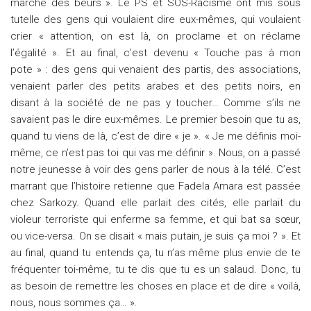
marche des beurs ». Le PS et SOS-Racisme ont mis sous
tutelle des gens qui voulaient dire eux-mêmes, qui voulaient
crier « attention, on est là, on proclame et on réclame
l’égalité ». Et au final, c’est devenu « Touche pas à mon
pote » : des gens qui venaient des partis, des associations,
venaient parler des petits arabes et des petits noirs, en
disant à la société de ne pas y toucher… Comme s’ils ne
savaient pas le dire eux-mêmes. Le premier besoin que tu as,
quand tu viens de là, c’est de dire « je ». « Je me définis moi-
même, ce n’est pas toi qui vas me définir ». Nous, on a passé
notre jeunesse à voir des gens parler de nous à la télé. C’est
marrant que l’histoire retienne que Fadela Amara est passée
chez Sarkozy. Quand elle parlait des cités, elle parlait du
violeur terroriste qui enferme sa femme, et qui bat sa sœur,
ou vice-versa. On se disait « mais putain, je suis ça moi ? ». Et
au final, quand tu entends ça, tu n’as même plus envie de te
fréquenter toi-même, tu te dis que tu es un salaud. Donc, tu
as besoin de remettre les choses en place et de dire « voilà,
nous, nous sommes ça… ».