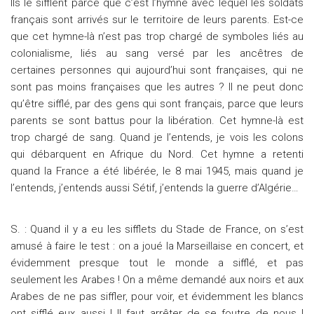
Ils le sifflent parce que c’est l’hymne avec lequel les soldats
français sont arrivés sur le territoire de leurs parents. Est-ce
que cet hymne-là n’est pas trop chargé de symboles liés au
colonialisme, liés au sang versé par les ancêtres de
certaines personnes qui aujourd’hui sont françaises, qui ne
sont pas moins françaises que les autres ? Il ne peut donc
qu’être sifflé, par des gens qui sont français, parce que leurs
parents se sont battus pour la libération. Cet hymne-là est
trop chargé de sang. Quand je l’entends, je vois les colons
qui débarquent en Afrique du Nord. Cet hymne a retenti
quand la France a été libérée, le 8 mai 1945, mais quand je
l’entends, j’entends aussi Sétif, j’entends la guerre d’Algérie…
S. : Quand il y a eu les sifflets du Stade de France, on s’est
amusé à faire le test : on a joué la Marseillaise en concert, et
évidemment presque tout le monde a sifflé, et pas
seulement les Arabes ! On a même demandé aux noirs et aux
Arabes de ne pas siffler, pour voir, et évidemment les blancs
ont sifflé eux aussi ! Il faut arrêter de se foutre de nous !