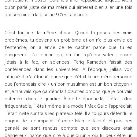
qui veulent imposer leurs lois à la République laïque… Alors
qu’on parle juste de ma mère qui aimerait bien aller une fois
par semaine à la piscine ! C’est absurde.
C’est toujours la même chose. Quand tu poses des vrais
problèmes, tu deviens un problème et on n’a plus envie de
t’entendre, on a envie de te cacher parce que tu es
dangereux. J’ai connu ça, en tant qu’observateur, quand
j’étais à la fac, en sciences. Tariq Ramadan faisait des
conférences dans les universités. À l’époque, j’allais voir,
intrigué. Il m’a étonné, parce que c’était la première personne
que j’entendais dire « un bon musulman est un bon citoyen »
et je trouvais que ça dénotait d’autres propos que je pouvais
entendre dans le quartier. À cette époque-là, il était ultra-
fréquentable, il était même à la mode ! Max Gallo l’appréciait,
il était invité sur tous les plateaux télé. Il a toujours défendu le
dogme de la compatibilité entre Islam et laïcité. Et puis ces
gens-là se sont rendus compte que son discours était
dangereux, parce que dire à quelqu’un « oui tu peux être un