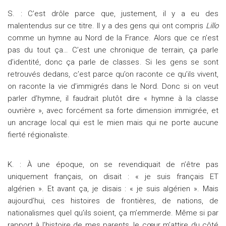
S. : C’est drôle parce que, justement, il y a eu des
malentendus sur ce titre. Il y a des gens qui ont compris
Lillo
comme un hymne au Nord de la France. Alors que ce n’est
pas du tout ça… C’est une chronique de terrain, ça parle
d’identité, donc ça parle de classes. Si les gens se sont
retrouvés dedans, c’est parce qu’on raconte ce qu’ils vivent,
on raconte la vie d’immigrés dans le Nord. Donc si on veut
parler d’hymne, il faudrait plutôt dire « hymne à la classe
ouvrière », avec forcément sa forte dimension immigrée, et
un ancrage local qui est le mien mais qui ne porte aucune
fierté régionaliste.
K. : À une époque, on se revendiquait de n’être pas
uniquement français, on disait : « je suis français ET
algérien ». Et avant ça, je disais : « je suis algérien ». Mais
aujourd’hui, ces histoires de frontières, de nations, de
nationalismes quel qu’ils soient, ça m’emmerde. Même si par
rapport à l’histoire de mes parents, le cœur m’attire du côté