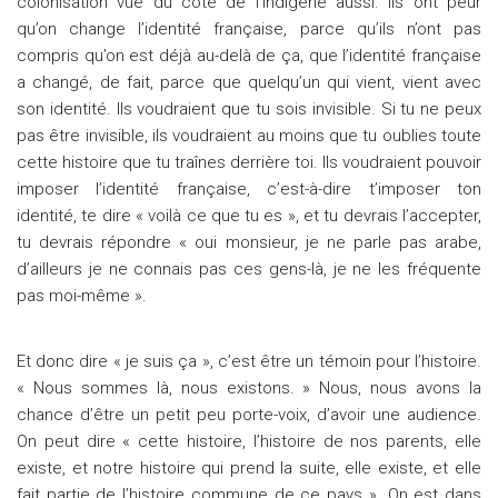
colonisation vue du côté de l’indigène aussi. Ils ont peur
qu’on change l’identité française, parce qu’ils n’ont pas
compris qu’on est déjà au-delà de ça, que l’identité française
a changé, de fait, parce que quelqu’un qui vient, vient avec
son identité. Ils voudraient que tu sois invisible. Si tu ne peux
pas être invisible, ils voudraient au moins que tu oublies toute
cette histoire que tu traînes derrière toi. Ils voudraient pouvoir
imposer l’identité française, c’est-à-dire t’imposer ton
identité, te dire « voilà ce que tu es », et tu devrais l’accepter,
tu devrais répondre « oui monsieur, je ne parle pas arabe,
d’ailleurs je ne connais pas ces gens-là, je ne les fréquente
pas moi-même ».
Et donc dire « je suis ça », c’est être un témoin pour l’histoire.
« Nous sommes là, nous existons. » Nous, nous avons la
chance d’être un petit peu porte-voix, d’avoir une audience.
On peut dire « cette histoire, l’histoire de nos parents, elle
existe, et notre histoire qui prend la suite, elle existe, et elle
fait partie de l’histoire commune de ce pays ». On est dans