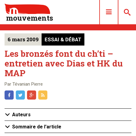
mouvements
6 mars 2009
ESSAI & DÉBAT
DOSSIERS
ARTICLES
Les bronzés font du ch’ti –
entretien avec Dias et HK du
LES NUMÉROS
MAP
QUI SOMMES NOUS ?
ACHAT/ABONNEMENT
Par Tévanian Pierre
CONTACT
Auteurs
Sommaire de l'article