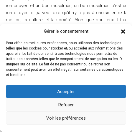
bon citoyen et un bon musulman, un bon musulman c’est un
bon citoyen », ça veut dire qu’il n’y a pas à choisir entre ta
tradition, ta culture, et la société. Alors que pour eux, il faut
que tu choisisses, et que ton choix se porte sur la société
Gérer le consentement
française. Pour eux, les deux ne sont pas compatibles, et un
« Islam de France » ne serait pas un vrai Islam. Ils lui ont vite
Pour offrir les meilleures expériences, nous utilisons des technologies
préféré Dalil Boubakeur, et du jour au lendemain, Tariq
telles que les cookies pour stocker et/ou accéder aux informations des
appareils. Le fait de consentir à ces technologies nous permettra de
Ramadan est devenu infréquentable. Alors qu’il n’a jamais
traiter des données telles que le comportement de navigation ou les ID
prôné la violence…
uniques sur ce site. Le fait de ne pas consentir ou de retirer son
consentement peut avoir un effet négatif sur certaines caractéristiques
et fonctions.
M. :
Vous avez clairement défini la dimension populaire de votre
« Ministère » comme une donnée biographique (vous venez des
Accepter
classes populaires, vous évoluez toujours dans les classes
populaires), comme un parti pris esthétique (vous traitez des
Refuser
« affaires populaires », dans une forme artistique populaire, une
musique populaire, une écriture populaire) mais aussi comme
Voir les préférences
un engagement politique : un parti pris pour les classes
populaires, contre les classes dominantes. Comment ce parti