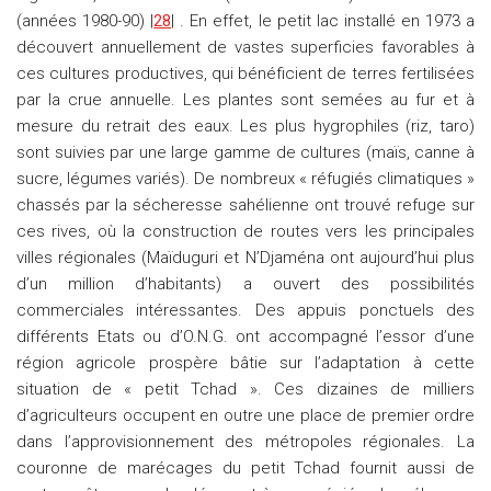
(années 1980-90) |
28
| . En effet, le petit lac installé en 1973 a
découvert annuellement de vastes superficies favorables à
ces cultures productives, qui bénéficient de terres fertilisées
par la crue annuelle. Les plantes sont semées au fur et à
mesure du retrait des eaux. Les plus hygrophiles (riz, taro)
sont suivies par une large gamme de cultures (maïs, canne à
sucre, légumes variés). De nombreux « réfugiés climatiques »
chassés par la sécheresse sahélienne ont trouvé refuge sur
ces rives, où la construction de routes vers les principales
villes régionales (Maïduguri et N’Djaména ont aujourd’hui plus
d’un million d’habitants) a ouvert des possibilités
commerciales intéressantes. Des appuis ponctuels des
différents Etats ou d’O.N.G. ont accompagné l’essor d’une
région agricole prospère bâtie sur l’adaptation à cette
situation de « petit Tchad ». Ces dizaines de milliers
d’agriculteurs occupent en outre une place de premier ordre
dans l’approvisionnement des métropoles régionales. La
couronne de marécages du petit Tchad fournit aussi de