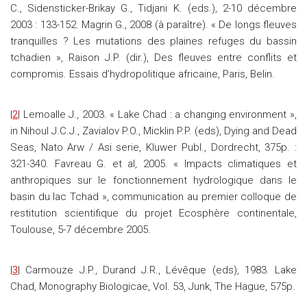
C., Sidensticker-Brikay G., Tidjani K. (eds.), 2-10 décembre
2003 : 133-152. Magrin G., 2008 (à paraître). « De longs fleuves
tranquilles ? Les mutations des plaines refuges du bassin
tchadien », Raison J.P. (dir.), Des fleuves entre conflits et
compromis. Essais d’hydropolitique africaine, Paris, Belin.
|
2
| Lemoalle J., 2003. « Lake Chad : a changing environment »,
in Nihoul J.C.J., Zavialov P.O., Micklin P.P. (eds), Dying and Dead
Seas, Nato Arw / Asi serie, Kluwer Publ., Dordrecht, 375p. :
321-340. Favreau G. et al, 2005. « Impacts climatiques et
anthropiques sur le fonctionnement hydrologique dans le
basin du lac Tchad », communication au premier colloque de
restitution scientifique du projet Ecosphère continentale,
Toulouse, 5-7 décembre 2005.
|
3
| Carmouze J.P., Durand J.R., Lévêque (eds), 1983. Lake
Chad, Monography Biologicae, Vol. 53, Junk, The Hague, 575p.