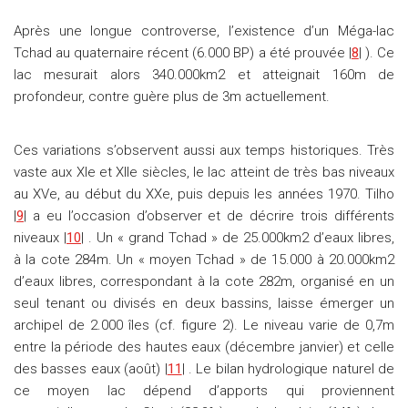
Après une longue controverse, l’existence d’un Méga-lac
Tchad au quaternaire récent (6.000 BP) a été prouvée |
8
| ). Ce
lac mesurait alors 340.000km2 et atteignait 160m de
profondeur, contre guère plus de 3m actuellement.
Ces variations s’observent aussi aux temps historiques. Très
vaste aux XIe et XIIe siècles, le lac atteint de très bas niveaux
au XVe, au début du XXe, puis depuis les années 1970. Tilho
|
9
| a eu l’occasion d’observer et de décrire trois différents
niveaux |
10
| . Un « grand Tchad » de 25.000km2 d’eaux libres,
à la cote 284m. Un « moyen Tchad » de 15.000 à 20.000km2
d’eaux libres, correspondant à la cote 282m, organisé en un
seul tenant ou divisés en deux bassins, laisse émerger un
archipel de 2.000 îles (cf. figure 2). Le niveau varie de 0,7m
entre la période des hautes eaux (décembre janvier) et celle
des basses eaux (août) |
11
| . Le bilan hydrologique naturel de
ce moyen lac dépend d’apports qui proviennent