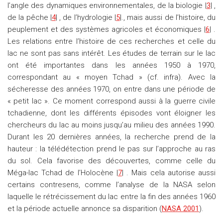
l’angle des dynamiques environnementales, de la biologie |
3
| ,
de la pêche |
4
| , de l’hydrologie |
5
|., mais aussi de l’histoire, du
peuplement et des systèmes agricoles et économiques |
6
| .
Les relations entre l’histoire de ces recherches et celle du
lac ne sont pas sans intérêt. Les études de terrain sur le lac
ont été importantes dans les années 1950 à 1970,
correspondant au « moyen Tchad » (cf. infra). Avec la
sécheresse des années 1970, on entre dans une période de
« petit lac ». Ce moment correspond aussi à la guerre civile
tchadienne, dont les différents épisodes vont éloigner les
chercheurs du lac au moins jusqu’au milieu des années 1990.
Durant les 20 dernières années, la recherche prend de la
hauteur : la télédétection prend le pas sur l’approche au ras
du sol. Cela favorise des découvertes, comme celle du
Méga-lac Tchad de l’Holocène |
7
| . Mais cela autorise aussi
certains contresens, comme l’analyse de la NASA selon
laquelle le rétrécissement du lac entre la fin des années 1960
et la période actuelle annonce sa disparition (
NASA 2001
).