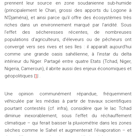
prennent leur source en zone soudanienne sub-humide
(principalement le Chari, grossi des apports du Logone à
N’Djaména), et ainsi parce qu’il offre des écosystèmes très
riches dans un environnement marqué par l’aridité. Sous
l’effet des sécheresses récentes, de nombreuses
populations d’agriculteurs, d’éleveurs ou de pêcheurs ont
convergé vers ses rives et ses îles : il apparaît aujourd’hui
comme une grande oasis sahélienne, à l’instar du delta
intérieur du Niger. Partagé entre quatre Etats (Tchad, Niger,
Nigeria, Cameroun), il abrite aussi des enjeux économiques et
géopolitiques |
1
| .
Une opinion communément répandue, fréquemment
véhiculée par les médias à partir de travaux scientifiques
pourtant contestés (cf. infra), considère que le lac Tchad
diminue inexorablement, sous l’effet du réchauffement
climatique – qui ferait baisser la pluviométrie dans les zones
sèches comme le Sahel et augmenterait l’évaporation – et