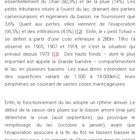
essentiellement du Chari (82,3%) et de la pluie (14%). Les
petits tributaires situés à l’ouest du lac, drainant des parties
camerounaises et nigérianes du bassin, ne fournissent que
3,6%. Quant aux pertes, elles viennent de l’évaporation
(95,5%) et des infiltrations (4,5%) |
12
| . Enfin, le « petit Tchad »
se définit à partir d’une cote inférieure à 280m. Tilho l’a
observé en 1905, 1907 et 1914, et c’est la situation qui
prévaut depuis 1973 |
13
| . Des hauts fonds – dont le plus
important est appelé la Grande barrière – compartimentent
le lac en plusieurs bassins. Les eaux libres s’étendent sur
des superficies variant de 1.500 à 14.000km2, leurs
périphéries se couvrant de vastes zones marécageuses.
Enfin, le fonctionnement du lac adopte un rythme annuel. Le
début de la saison des pluies sur le bassin amont (mai juin)
détermine la crue (août septembre), qui provoque le
remplissage du lac (octobre à janvier), avant que
l’évaporation associée à la fin du flot ne fassent baisser le