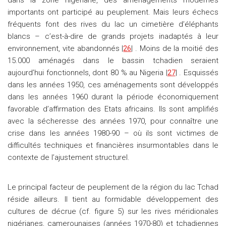
dans la zone nigériane, des aménagements modernes
importants ont participé au peuplement. Mais leurs échecs
fréquents font des rives du lac un cimetière d’éléphants
blancs – c’est-à-dire de grands projets inadaptés à leur
environnement, vite abandonnés |
26
| . Moins de la moitié des
15.000 aménagés dans le bassin tchadien seraient
aujourd’hui fonctionnels, dont 80 % au Nigeria |
27
| . Esquissés
dans les années 1950, ces aménagements sont développés
dans les années 1960 durant la période économiquement
favorable d’affirmation des Etats africains. Ils sont amplifiés
avec la sécheresse des années 1970, pour connaître une
crise dans les années 1980-90 – où ils sont victimes de
difficultés techniques et financières insurmontables dans le
contexte de l’ajustement structurel.
Le principal facteur de peuplement de la région du lac Tchad
réside ailleurs. Il tient au formidable développement des
cultures de décrue (cf. figure 5) sur les rives méridionales
nigérianes, camerounaises (années 1970-80) et tchadiennes