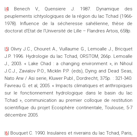
|
4
| Benech V., Quensiere J. 1987. Dynamique des
peuplements ichtyologiques de la région du lac Tchad (1966-
1978). Influence de la sécheresse sahélienne, thèse de
doctorat d’Etat de l’Université de Lille – Flandres Artois, 658p.
|
5
| Olivry J.C., Chouret A., Vuillaume G., Lemoalle J., Bricquet
J.P. 1996. Hydrologie du lac Tchad, ORSTOM, 266p. Lemoalle
J., 2003. « Lake Chad : a changing environment », in Nihoul
J.C.J., Zavialov P.O., Micklin P.P. (eds), Dying and Dead Seas,
Nato Arw / Asi serie, Kluwer Publ., Dordrecht, 375p. : 321-340.
Favreau G. et al, 2005. « Impacts climatiques et anthropiques
sur le fonctionnement hydrologique dans le basin du lac
Tchad », communication au premier colloque de restitution
scientifique du projet Ecosphère continentale, Toulouse, 5-7
décembre 2005.
|
6
| Bouquet C. 1990. Insulaires et riverains du lac Tchad, Paris,