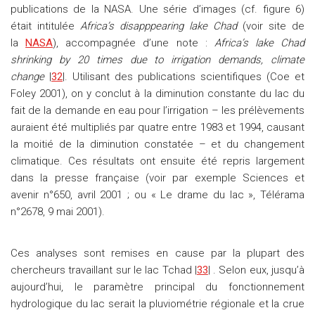
publications de la NASA. Une série d’images (cf. figure 6)
était intitulée
Africa’s disapppearing lake Chad
(voir site de
la
NASA
), accompagnée d’une note :
Africa’s lake Chad
shrinking by 20 times due to irrigation demands, climate
change
|
32
|. Utilisant des publications scientifiques (Coe et
Foley 2001), on y conclut à la diminution constante du lac du
fait de la demande en eau pour l’irrigation – les prélèvements
auraient été multipliés par quatre entre 1983 et 1994, causant
la moitié de la diminution constatée – et du changement
climatique. Ces résultats ont ensuite été repris largement
dans la presse française (voir par exemple Sciences et
avenir n°650, avril 2001 ; ou « Le drame du lac », Télérama
n°2678, 9 mai 2001).
Ces analyses sont remises en cause par la plupart des
chercheurs travaillant sur le lac Tchad |
33
| . Selon eux, jusqu’à
aujourd’hui, le paramètre principal du fonctionnement
hydrologique du lac serait la pluviométrie régionale et la crue