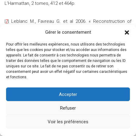
L’Harmattan, 2 tomes, 412 et 464p.
|
7
| Leblanc M., Favreau G. et al 2006. « Reconstruction of
Megalake Chad using Shuttle Radar Topographic Mission
Gérer le consentement
data », Paleogreography, Paleoclimatology, Paleoecology.
Leblanc M., Leduc C. et al., 2006. « Evidence for Megalake
Pour offrir les meilleures expériences, nous utilisons des technologies
Chad, north-central Africa, during the late Quaternary from
telles que les cookies pour stocker et/ou accéder aux informations des
appareils. Le fait de consentir à ces technologies nous permettra de
satellite data », Paleogreography, Paleoclimatology,
traiter des données telles que le comportement de navigation ou les ID
Paleoecology 230 : 230-242.
uniques sur ce site. Le fait de ne pas consentir ou de retirer son
consentement peut avoir un effet négatif sur certaines caractéristiques
et fonctions.
|
8
| Leblanc M., Favreau G. et al 2006. « Reconstruction of
Megalake Chad using Shuttle Radar Topographic Mission
Accepter
data », Paleogreography, Paleoclimatology, Paleoecology.
Leblanc M., Leduc C. et al., 2006. « Evidence for Megalake
Refuser
Chad, north-central Africa, during the late Quaternary from
satellite data », Paleogreography, Paleoclimatology,
Voir les préférences
Paleoecology 230 : 230-242.