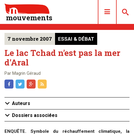
mouvements
7 novembre 2007
ESSAI & DÉBAT
DOSSIERS
ARTICLES
Le lac Tchad n’est pas la mer
d’Aral
LES NUMÉROS
QUI SOMMES NOUS ?
Par Magrin Géraud
ACHAT/ABONNEMENT
CONTACT
Auteurs
Dossiers associées
ENQUÊTE
. Symbole du réchauffement climatique, la