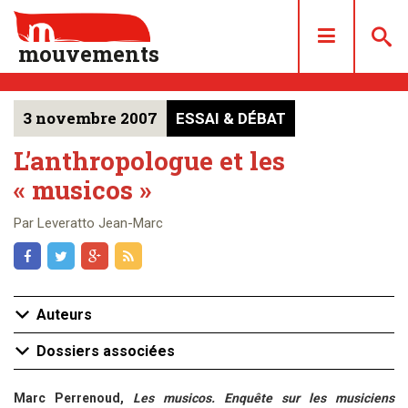
mouvements
3 novembre 2007
ESSAI & DÉBAT
DOSSIERS
ARTICLES
L’anthropologue et les
« musicos »
LES NUMÉROS
QUI SOMMES NOUS ?
Par Leveratto Jean-Marc
ACHAT/ABONNEMENT
CONTACT
Auteurs
Dossiers associées
Marc Perrenoud,
Les musicos. Enquête sur les musiciens