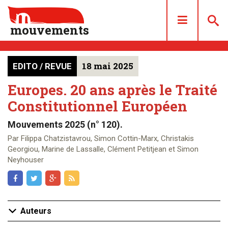
mouvements
18 mai 2025
EDITO / REVUE
DOSSIERS
ARTICLES
Europes. 20 ans après le Traité
Constitutionnel Européen
LES NUMÉROS
QUI SOMMES NOUS ?
Mouvements 2025 (n° 120).
ACHAT/ABONNEMENT
Par Filippa Chatzistavrou, Simon Cottin-Marx, Christakis
Georgiou, Marine de Lassalle, Clément Petitjean et Simon
CONTACT
Neyhouser
Auteurs