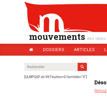
mouvements
des idées 
DOSSIERS
ARTICLES
[ULWPQSF id=397 button=0 formtitle="0"]
Désol
Retour