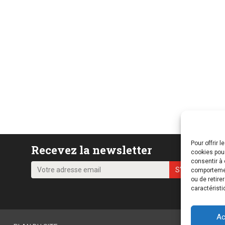
Pour offrir 
Recevez la newsletter
cookies pour
consentir à 
comportement
ou de retire
caractéristi
Ac