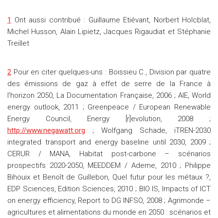
1
Ont aussi contribué : Guillaume Etiévant, Norbert Holcblat,
Michel Husson, Alain Lipietz, Jacques Rigaudiat et Stéphanie
Treillet
2
Pour en citer quelques-uns : Boissieu C., Division par quatre
des émissions de gaz à effet de serre de la France à
l’horizon 2050, La Documentation Française, 2006 ; AIE, World
energy outlook, 2011 ; Greenpeace / European Renewable
Energy Council, Energy [r]evolution, 2008 ;
http://www.negawatt.org
; Wolfgang Schade, iTREN-2030
integrated transport and energy baseline until 2030, 2009 ;
CERUR / MANA, Habitat post-carbone – scénarios
prospectifs 2020-2050, MEEDDEM / Ademe, 2010 ; Philippe
Bihouix et Benoît de Guillebon, Quel futur pour les métaux ?,
EDP Sciences, Edition Sciences, 2010 ; BIO IS, Impacts of ICT
on energy efficiency, Report to DG INFSO, 2008 ; Agrimonde –
agricultures et alimentations du monde en 2050 : scénarios et