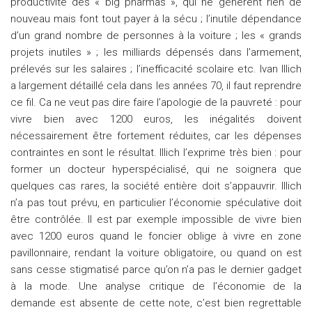
productivité des « big pharmas », qui ne génèrent rien de
nouveau mais font tout payer à la sécu ; l’inutile dépendance
d’un grand nombre de personnes à la voiture ; les « grands
projets inutiles » ; les milliards dépensés dans l’armement,
prélevés sur les salaires ; l’inefficacité scolaire etc. Ivan Illich
a largement détaillé cela dans les années 70, il faut reprendre
ce fil. Ca ne veut pas dire faire l’apologie de la pauvreté : pour
vivre bien avec 1200 euros, les inégalités doivent
nécessairement être fortement réduites, car les dépenses
contraintes en sont le résultat. Illich l’exprime très bien : pour
former un docteur hyperspécialisé, qui ne soignera que
quelques cas rares, la société entière doit s’appauvrir. Illich
n’a pas tout prévu, en particulier l’économie spéculative doit
être contrôlée. Il est par exemple impossible de vivre bien
avec 1200 euros quand le foncier oblige à vivre en zone
pavillonnaire, rendant la voiture obligatoire, ou quand on est
sans cesse stigmatisé parce qu’on n’a pas le dernier gadget
à la mode. Une analyse critique de l’économie de la
demande est absente de cette note, c’est bien regrettable