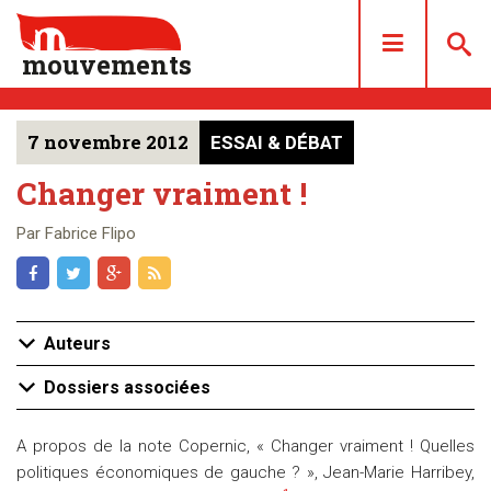
mouvements
7 novembre 2012
ESSAI & DÉBAT
DOSSIERS
ARTICLES
Changer vraiment !
LES NUMÉROS
Par Fabrice Flipo
QUI SOMMES NOUS ?
ACHAT/ABONNEMENT
CONTACT
Auteurs
Dossiers associées
A propos de la note Copernic, « Changer vraiment ! Quelles
politiques économiques de gauche ? », Jean-Marie Harribey,