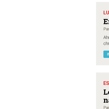
LU
E
Par
Ahm
chr
I
ES
L
n
Par