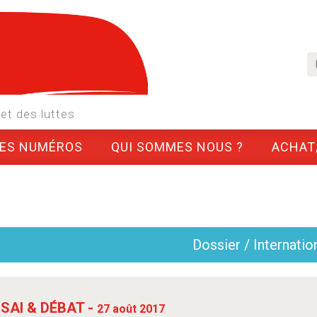
et des luttes
LES NUMÉROS
QUI SOMMES NOUS ?
ACHAT
Dossier / Internatio
SAI & DÉBAT -
27 août 2017