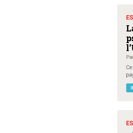
ES
L
p
l
Par
Ce 
pay
I
ES