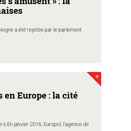
es s’amusent » : la
naises
Pologne a été rejetée par le parlement
+
 en Europe : la cité
·e·s En janvier 2016, Europol, l’agence de