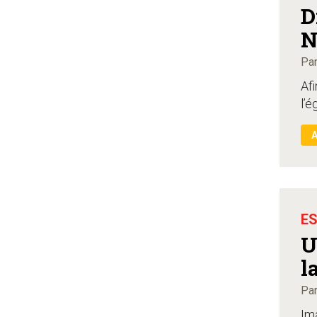
D
N
Par
Af
l’é
ES
Un
l
Par
Im