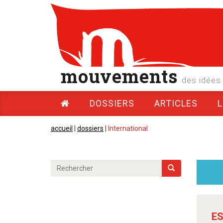
mouvements
des idées 
DOSSIERS
ARTICLES
accueil
|
dossiers
|
International
ES