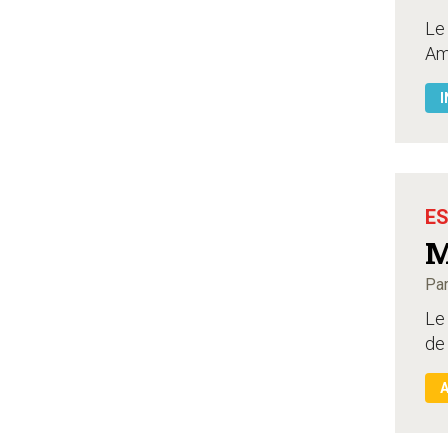
Le 
Amb
I
ES
M
Par
Le 
de 