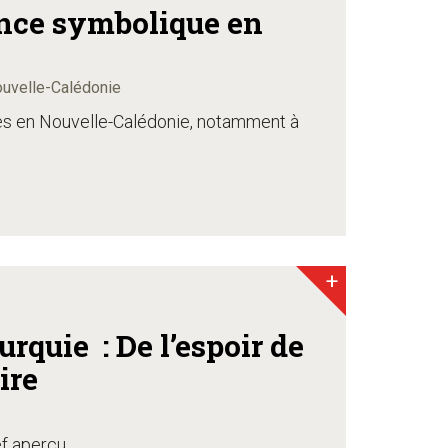
ence symbolique en
ouvelle-Calédonie
res en Nouvelle-Calédonie, notamment à
+
 l’espoir de
ire
ef aperçu