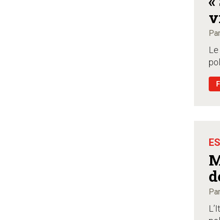
«
v
Par
Le 
pol
ES
M
d
Par
L’I