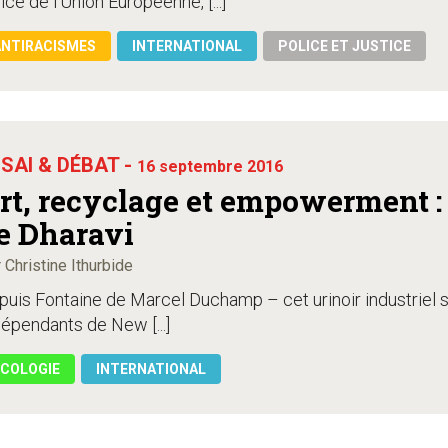
ice de l’Union Européenne, [...]
ANTIRACISMES
INTERNATIONAL
POLICE ET JUSTICE
SAI & DÉBAT -
16 septembre 2016
rt, recyclage et empowerment :
e Dharavi
 Christine Ithurbide
uis Fontaine de Marcel Duchamp – cet urinoir industriel si
épendants de New [...]
COLOGIE
INTERNATIONAL