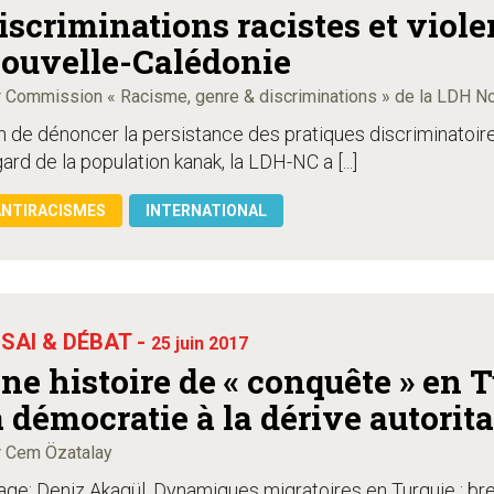
iscriminations racistes et viol
ouvelle-Calédonie
 Commission « Racisme, genre & discriminations » de la LDH N
in de dénoncer la persistance des pratiques discriminatoi
gard de la population kanak, la LDH-NC a [...]
ANTIRACISMES
INTERNATIONAL
SAI & DÉBAT -
25 juin 2017
e histoire de « conquête » en Turquie : De
a démocratie à la dérive autorita
 Cem Özatalay
age: Deniz Akagül, Dynamiques migratoires en Turquie : br