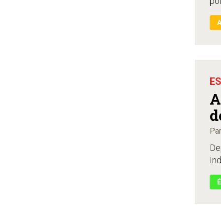
pol
ES
A
d
Par
Dep
Ind
É