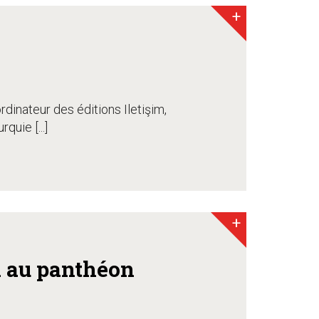
+
rdinateur des éditions Iletişim,
uie [...]
+
i au panthéon