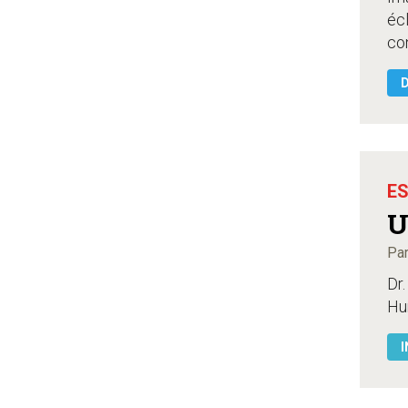
écl
con
ES
U
Par
Dr.
Hum
I