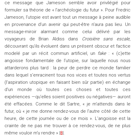
ce message que Jameson semble avoir privilégié pour
formuler sa théorie de « l’archéologie du futur ». Pour Fredric
Jameson, l’utopie est avant tout un message à peine audible
en provenance d’un avenir qui peut-être n’aura pas lieu. Un
message-miroir alarmant comme celui délivré par les
voyageurs de Brian Aldiss dans
Croisière sans escale
,
découvrant qu’ils évoluent dans un présent obscur et factice
modelé par un récit commun artificiel, un
fake
: « (c)ette
angoisse fondamentale de l’utopie, sur laquelle nous nous
attarderons plus tard : la peur de perdre ce monde familier
dans lequel s’enracinent tous nos vices et toutes nos vertus
(l’aspiration utopique en faisant bien sûr partie) en échange
d’un monde où toutes ces choses et toutes ces
expériences —qu’elles soient positives ou négatives— auront
été effacées. Comme le dit Sartre, « je m’attends dans le
futur, où « je me donne rendez-vous de l’autre côté de cette
heure, de cette journée ou de ce mois ». L’angoisse est la
crainte de ne pas me trouver à ce rendez-vous, de ne plus
même vouloir m’y rendre » |
8
|.