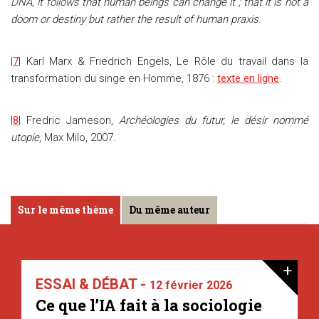
DNA, it follows that human beings can change it ; that it is not a
doom or destiny but rather the result of human praxis
.
|
7
| Karl Marx & Friedrich Engels, Le Rôle du travail dans la
transformation du singe en Homme, 1876 :
texte en ligne
.
|
8
| Fredric Jameson,
Archéologies du futur, le désir nommé
utopie
, Max Milo, 2007.
Sur le même thème
Du même auteur
+
ESSAI & DÉBAT -
12 février 2026
Ce que l’IA fait à la sociologie