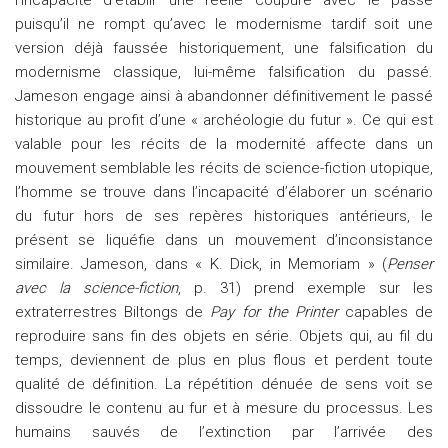
l’incapacité d’établir une réelle coupure avec le passé
puisqu’il ne rompt qu’avec le modernisme tardif soit une
version déjà faussée historiquement, une falsification du
modernisme classique, lui-même falsification du passé.
Jameson engage ainsi à abandonner définitivement le passé
historique au profit d’une « archéologie du futur ». Ce qui est
valable pour les récits de la modernité affecte dans un
mouvement semblable les récits de science-fiction utopique,
l’homme se trouve dans l’incapacité d’élaborer un scénario
du futur hors de ses repères historiques antérieurs, le
présent se liquéfie dans un mouvement d’inconsistance
similaire. Jameson, dans « K. Dick, in Memoriam » (
Penser
avec la science-fiction
, p. 31) prend exemple sur les
extraterrestres Biltongs de
Pay for the Printer
capables de
reproduire sans fin des objets en série. Objets qui, au fil du
temps, deviennent de plus en plus flous et perdent toute
qualité de définition. La répétition dénuée de sens voit se
dissoudre le contenu au fur et à mesure du processus. Les
humains sauvés de l’extinction par l’arrivée des