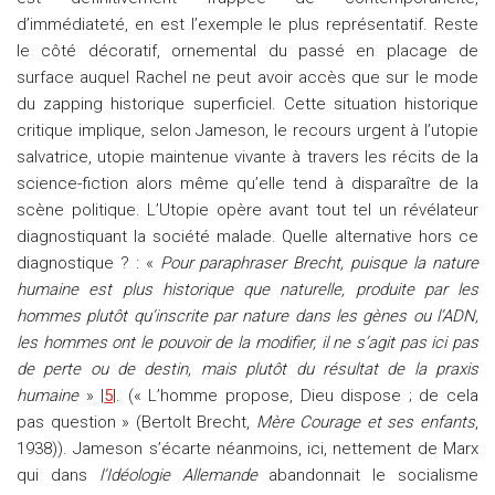
d’immédiateté, en est l’exemple le plus représentatif. Reste
le côté décoratif, ornemental du passé en placage de
surface auquel Rachel ne peut avoir accès que sur le mode
du zapping historique superficiel. Cette situation historique
critique implique, selon Jameson, le recours urgent à l’utopie
salvatrice, utopie maintenue vivante à travers les récits de la
science-fiction alors même qu’elle tend à disparaître de la
scène politique. L’Utopie opère avant tout tel un révélateur
diagnostiquant la société malade. Quelle alternative hors ce
diagnostique ? : «
Pour paraphraser Brecht, puisque la nature
humaine est plus historique que naturelle, produite par les
hommes plutôt qu’inscrite par nature dans les gènes ou l’ADN,
les hommes ont le pouvoir de la modifier, il ne s’agit pas ici pas
de perte ou de destin, mais plutôt du résultat de la praxis
humaine
» |
5
|. (« L’homme propose, Dieu dispose ; de cela
pas question » (Bertolt Brecht,
Mère Courage et ses enfants
,
1938)). Jameson s’écarte néanmoins, ici, nettement de Marx
qui dans
l’Idéologie Allemande
abandonnait le socialisme