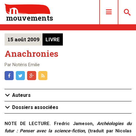
mouvements
15 août 2009
LIVRE
DOSSIERS
ARTICLES
Anachronies
LES NUMÉROS
Par Notéris Emilie
QUI SOMMES NOUS ?
ACHAT/ABONNEMENT
CONTACT
Auteurs
Dossiers associées
NOTE DE LECTURE. Fredric Jameson,
Archéologies du
futur : Penser avec la science-fiction
, (traduit par Nicolas