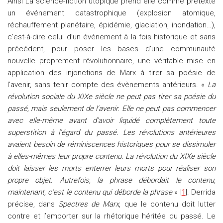
Ainsi La science-fiction utopique prend elle comme prétexte
un événement catastrophique (explosion atomique,
réchauffement planétaire, épidémie, glaciation, inondation…),
c’est-à-dire celui d’un événement à la fois historique et sans
précédent, pour poser les bases d’une communauté
nouvelle proprement révolutionnaire, une véritable mise en
application des injonctions de Marx à tirer sa poésie de
l’avenir, sans tenir compte des évènements antérieurs. «
La
révolution sociale du XIXe siècle ne peut pas tirer sa poésie du
passé, mais seulement de l’avenir. Elle ne peut pas commencer
avec elle-même avant d’avoir liquidé complètement toute
superstition à l’égard du passé. Les révolutions antérieures
avaient besoin de réminiscences historiques pour se dissimuler
à elles-mêmes leur propre contenu. La révolution du XIXe siècle
doit laisser les morts enterrer leurs morts pour réaliser son
propre objet. Autrefois, la phrase débordait le contenu,
maintenant, c’est le contenu qui déborde la phrase
» |
1
|. Derrida
précise, dans
Spectres de Marx
, que le contenu doit lutter
contre et l’emporter sur la rhétorique héritée du passé. Le