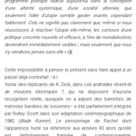
programme politique radical aujourd’hui sans la conception
d’une altérité systémique, d’une société alternée, que
seulement l’idée d’utopie semble garder vivante, cependant
faiblement. Cela ne signifie pas clairement que, même si nous
réussissons à réactiver l’utopie elle-même, les contours d’une
politique concrète nouvelle et efficace, à l’ère de mondialisation,
deviendront immédiatement visibles ; mais seulement que nous
n’y viendrons jamais sans elle
» |
4
|.
Cette impossibilité à penser le présent sans faire appel à un
passé déjà contrefait –à l
‘instar des réplicants de K. Dick, dans
Les androïdes rêvent-ils
de moutons électriques ?
, qui ne disposent d’aucune
recognition réelle, auxquels on a adjoint des barrettes de
mémoire bardées de souvenirs– a été parfaitement intégrée
par Ridley Scott dans son adaptation cinématographique de
1982 (
Blade Runner
). Le personnage de Rachel dont
l’apparence hurle sa référence aux années 40 alors qu’elle
est définitivement frappée de contemporanéité,