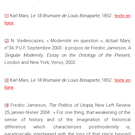
|
1
| Karl Marx,
Le 18 Brumaire de Louis Bonaparte
, 1852 :
texte en
ligne
.
|
2
| N. Vieillescazes, « Modernité en question »,
Actuel Marx
,
n°34, P.U.F, Septembre 2003 : à propos de Fredric Jameson,
A
Singular Modernity. Essay on the Ontology of the Present
,
London and New York, Verso, 2002.
|
3
| Karl Marx,
Le 18 Brumaire de Louis Bonaparte
, 1852 :
texte en
ligne
.
|
4
| Fredric Jameson,
The Politics of Utopia
, New Left Review
25, janvier-février 2004 : « For one thing, that weakening of the
sense of history and of the imagination of historical
difference which characterizes postmodernity is,
paradoxically, intertwined with the loss of that place beyond