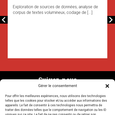
Exploration de sources de données, analyse de
corpus de textes volumineux, codage de [...]
Suivez-nous
Gérer le consentement
Pour offrir les meilleures expériences, nous utilisons des technologies
Recevez la newsletter
telles que les cookies pour stocker et/ou accéder aux informations des
appareils. Le fait de consentir à ces technologies nous permettra de
traiter des données telles que le comportement de navigation ou les ID
uniques sur ce site. Le fait de ne pas consentir ou de retirer son