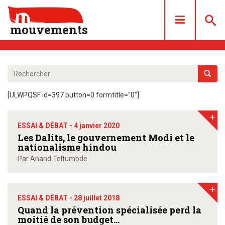
mouvements
DOSSIERS
ARTICLES
[ULWPQSF id=397 button=0 formtitle="0"]
LES NUMÉROS
+
QUI SOMMES NOUS ?
ESSAI & DÉBAT -
4 janvier 2020
ACHAT/ABONNEMENT
Les Dalits, le gouvernement Modi et le
nationalisme hindou
CONTACT
Par Anand Teltumbde
+
ESSAI & DÉBAT -
28 juillet 2018
Quand la prévention spécialisée perd la
moitié de son budget…