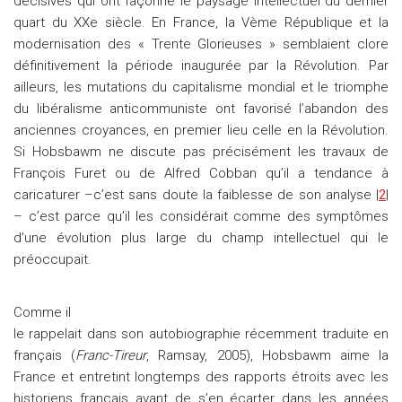
décisives qui ont façonné le paysage intellectuel du dernier
quart du XXe siècle. En France, la Vème République et la
modernisation des « Trente Glorieuses » semblaient clore
définitivement la période inaugurée par la Révolution. Par
ailleurs, les mutations du capitalisme mondial et le triomphe
du libéralisme anticommuniste ont favorisé l’abandon des
anciennes croyances, en premier lieu celle en la Révolution.
Si Hobsbawm ne discute pas précisément les travaux de
François Furet ou de Alfred Cobban qu’il a tendance à
caricaturer –c’est sans doute la faiblesse de son analyse |
2
|
– c’est parce qu’il les considérait comme des symptômes
d’une évolution plus large du champ intellectuel qui le
préoccupait.
Comme il
le rappelait dans son autobiographie récemment traduite en
français (
Franc-Tireur
, Ramsay, 2005), Hobsbawm aime la
France et entretint longtemps des rapports étroits avec les
historiens français avant de s’en écarter dans les années