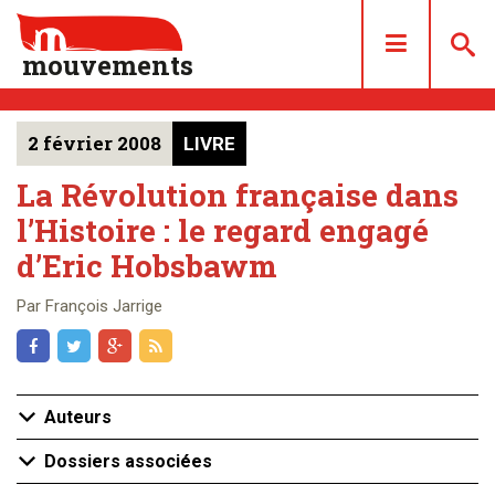
mouvements
2 février 2008
LIVRE
DOSSIERS
ARTICLES
La Révolution française dans
l’Histoire : le regard engagé
LES NUMÉROS
d’Eric Hobsbawm
QUI SOMMES NOUS ?
ACHAT/ABONNEMENT
Par François Jarrige
CONTACT
Auteurs
Dossiers associées