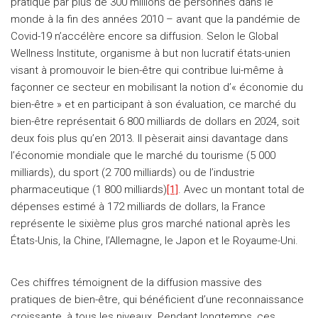
pratiqué par plus de 300 millions de personnes dans le
monde à la fin des années 2010 – avant que la pandémie de
Covid-19 n’accélère encore sa diffusion. Selon le Global
Wellness Institute, organisme à but non lucratif états-unien
visant à promouvoir le bien-être qui contribue lui-même à
façonner ce secteur en mobilisant la notion d’« économie du
bien-être » et en participant à son évaluation, ce marché du
bien-être représentait 6 800 milliards de dollars en 2024, soit
deux fois plus qu’en 2013. Il pèserait ainsi davantage dans
l’économie mondiale que le marché du tourisme (5 000
milliards), du sport (2 700 milliards) ou de l’industrie
pharmaceutique (1 800 milliards)
[1]
. Avec un montant total de
dépenses estimé à 172 milliards de dollars, la France
représente le sixième plus gros marché national après les
États-Unis, la Chine, l’Allemagne, le Japon et le Royaume-Uni.
Ces chiffres témoignent de la diffusion massive des
pratiques de bien-être, qui bénéficient d’une reconnaissance
croissante, à tous les niveaux. Pendant longtemps, ces