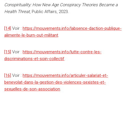
Conspirituality: How New Age Conspiracy Theories Became a
Health Threat
, Public Affairs, 2023.
[14]
Voir :
https://mouvements.info/labsence-daction-publique-
alimente-le-burn-out-militant
.
[15]
Voir :
https://mouvements.info/lutte-contre-les-
discriminations-et-soin-collectif
.
[16]
Voir :
https://mouvements.info/articuler-salariat-et-
benevolat-dans-la-gestion-des-violences-sexistes-et-
sexuelles-de-son-association
.