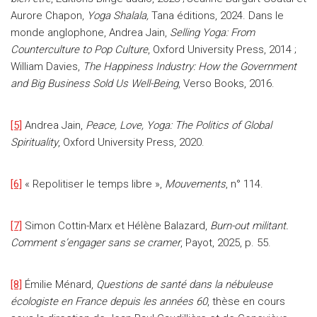
Aurore Chapon,
Yoga Shalala,
Tana éditions, 2024. Dans le
monde anglophone, Andrea Jain,
Selling Yoga: From
Counterculture to Pop Culture
, Oxford University Press, 2014 ;
William Davies,
The Happiness Industry: How the Government
and Big Business Sold Us Well-Being
, Verso Books, 2016.
[5]
Andrea Jain,
Peace, Love, Yoga: The Politics of Global
Spirituality
, Oxford University Press, 2020.
[6]
« Repolitiser le temps libre »,
Mouvements
, n° 114.
[7]
Simon Cottin-Marx et Hélène Balazard,
Burn-out militant.
Comment s’engager sans se cramer
, Payot, 2025, p. 55.
[8]
Émilie Ménard,
Questions de santé dans la nébuleuse
écologiste en France depuis les années 60
, thèse en cours