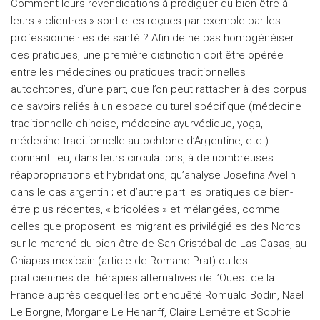
Comment leurs revendications à prodiguer du bien-être à
leurs « client·es » sont-elles reçues par exemple par les
professionnel·les de santé ? Afin de ne pas homogénéiser
ces pratiques, une première distinction doit être opérée
entre les médecines ou pratiques traditionnelles
autochtones, d’une part, que l’on peut rattacher à des corpus
de savoirs reliés à un espace culturel spécifique (médecine
traditionnelle chinoise, médecine ayurvédique, yoga,
médecine traditionnelle autochtone d’Argentine, etc.)
donnant lieu, dans leurs circulations, à de nombreuses
réappropriations et hybridations, qu’analyse Josefina Avelin
dans le cas argentin ; et d’autre part les pratiques de bien-
être plus récentes, « bricolées » et mélangées, comme
celles que proposent les migrant·es privilégié·es des Nords
sur le marché du bien-être de San Cristóbal de Las Casas, au
Chiapas mexicain (article de Romane Prat) ou les
praticien·nes de thérapies alternatives de l’Ouest de la
France auprès desquel·les ont enquêté Romuald Bodin, Naël
Le Borgne, Morgane Le Henanff, Claire Lemêtre et Sophie