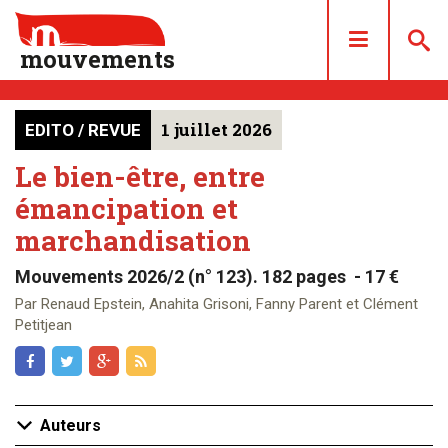
mouvements
1 juillet 2026
EDITO / REVUE
DOSSIERS
ARTICLES
Le bien-être, entre
émancipation et
LES NUMÉROS
marchandisation
QUI SOMMES NOUS ?
ACHAT/ABONNEMENT
Mouvements 2026/2 (n° 123). 182 pages - 17 €
CONTACT
Par Renaud Epstein, Anahita Grisoni, Fanny Parent et Clément
Petitjean
Auteurs