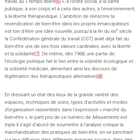
travail, au « temps libéré
[6]
», à l’ordre social, à la santé
publique, à son corps et à celui des autres, à l’environnement,
à la liberté thérapeutique. L’ambition de réinscrire la
revendication de bien-être dans les projets émancipateurs
e
est loin d’être une idée nouvelle, puisqu’à la fin du xix
siècle
la Confédération générale du travail (CGT) avait déjà fait du
bien-être une de ses trois valeurs cardinales, avec la liberté
et la solidarité
[7]
. De même, dès 1968, une partie de
l’écologie politique fait le lien entre la sobriété écologique et
la sobriété médicale, alimentant ainsi les discours de
légitimation des thérapeutiques alternatives
[8]
.
En dressant un état des lieux de la grande variété des
espaces, techniques de soins, types d’activités et modes
d’organisation rassemblés dans l’expression « marché du
bien-être », le parti pris de ce numéro de
Mouvements
est
triple.Il s’agit d’abord de soumettre à l’analyse critique la
marchandisation des pratiques de bien-être, en se penchant
sur leur diffusion dans différents espaces sociaux, dans des