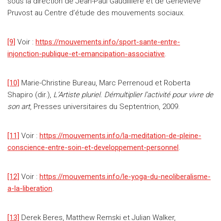
sous la direction de Jean-Paul Gaudillière et de Geneviève
Pruvost au Centre d’étude des mouvements sociaux.
[9]
Voir :
https://mouvements.info/sport-sante-entre-
injonction-publique-et-emancipation-associative
.
[10]
Marie-Christine Bureau, Marc Perrenoud et Roberta
Shapiro (dir.),
L’Artiste pluriel. Démultiplier l’activité pour vivre de
son art
, Presses universitaires du Septentrion, 2009.
[11]
Voir :
https://mouvements.info/la-meditation-de-pleine-
conscience-entre-soin-et-developpement-personnel
.
[12]
Voir :
https://mouvements.info/le-yoga-du-neoliberalisme-
a-la-liberation
.
[13]
Derek Beres, Matthew Remski et Julian Walker,