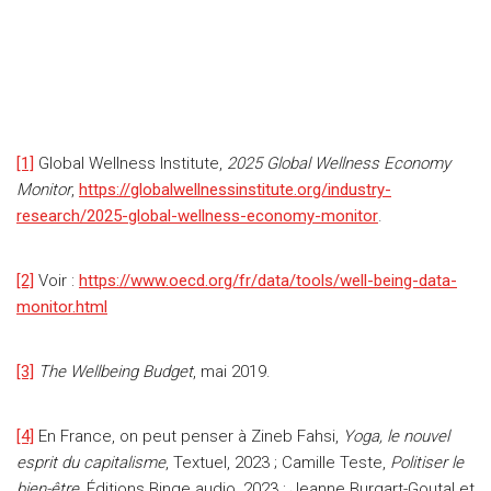
[1]
Global Wellness Institute,
2025 Global Wellness Economy
Monitor
,
https://globalwellnessinstitute.org/industry-
research/2025-global-wellness-economy-monitor
.
[2]
Voir :
https://www.oecd.org/fr/data/tools/well-being-data-
monitor.html
[3]
The Wellbeing Budget
, mai 2019.
[4]
En France, on peut penser à Zineb Fahsi,
Yoga, le nouvel
esprit du capitalisme
, Textuel, 2023 ; Camille Teste,
Politiser le
bien-être
, Éditions Binge audio, 2023 ; Jeanne Burgart-Goutal et