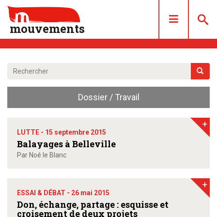
mouvements
DOSSIERS
ARTICLES
Dossier / Travail
LES NUMÉROS
QUI SOMMES NOUS ?
+
ACHAT/ABONNEMENT
LUTTE -
15 septembre 2015
Balayages à Belleville
CONTACT
Par Noé le Blanc
+
ESSAI & DÉBAT -
26 mai 2015
Don, échange, partage : esquisse et
croisement de deux projets