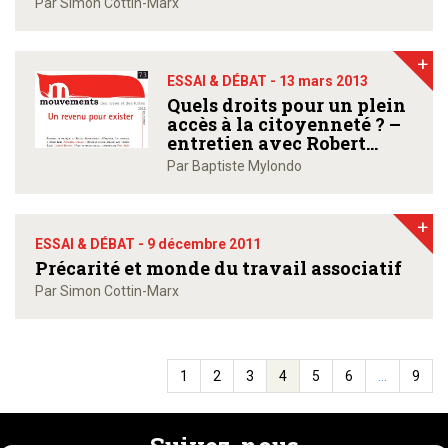
Par Simon Cottin-Marx
+
ESSAI & DÉBAT -
13 mars 2013
Quels droits pour un plein
accès à la citoyenneté ? –
entretien avec Robert
Castel
Par Baptiste Mylondo
+
ESSAI & DÉBAT -
9 décembre 2011
Précarité et monde du travail associatif
Par Simon Cottin-Marx
1
2
3
4
5
6
…
9
Suivez-nous