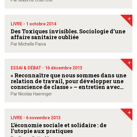
Par Maxime Chaffote
+
LIVRE -
1 octobre 2014
Des Toxiques invisibles. Sociologie d’une
affaire sanitaire oubliée
Par Michelle Paiva
+
ESSAI & DÉBAT -
16 décembre 2013
« Reconnaître que nous sommes dans une
relation de travail, pour développer une
conscience de classe » – entretien avec
Morgane Merteuil
Par Nicolas Haeringer
+
LIVRE -
6 novembre 2013
L’économie sociale et solidaire : de
l’utopie aux pratiques