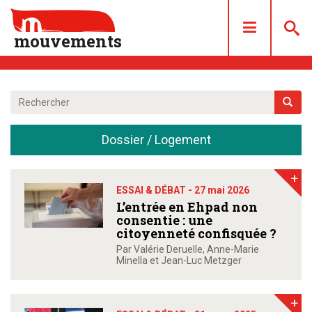
mouvements
DOSSIERS
ARTICLES
Dossier / Logement
LES NUMÉROS
QUI SOMMES NOUS ?
+
ACHAT/ABONNEMENT
ESSAI & DÉBAT -
27 mai 2026
L’entrée en Ehpad non
CONTACT
consentie : une
citoyenneté confisquée ?
Par Valérie Deruelle, Anne-Marie
Minella et Jean-Luc Metzger
+