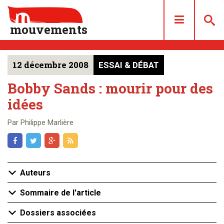
mouvements
12 décembre 2008
ESSAI & DÉBAT
DOSSIERS
ARTICLES
Bobby Sands : mourir pour des
idées
LES NUMÉROS
QUI SOMMES NOUS ?
Par Philippe Marlière
ACHAT/ABONNEMENT
CONTACT
Auteurs
Sommaire de l'article
Dossiers associées