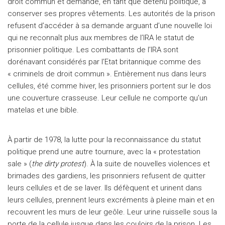
droit commun et demande, en tant que détenu politique, à
conserver ses propres vêtements. Les autorités de la prison
refusent d’accéder à sa demande arguant d’une nouvelle loi
qui ne reconnaît plus aux membres de l’IRA le statut de
prisonnier politique. Les combattants de l’IRA sont
dorénavant considérés par l’Etat britannique comme des
« criminels de droit commun ». Entièrement nus dans leurs
cellules, été comme hiver, les prisonniers portent sur le dos
une couverture crasseuse. Leur cellule ne comporte qu’un
matelas et une bible.
À partir de 1978, la lutte pour la reconnaissance du statut
politique prend une autre tournure, avec la « protestation
sale » (
the dirty protest
). À la suite de nouvelles violences et
brimades des gardiens, les prisonniers refusent de quitter
leurs cellules et de se laver. Ils défèquent et urinent dans
leurs cellules, prennent leurs excréments à pleine main et en
recouvrent les murs de leur geôle. Leur urine ruisselle sous la
porte de la cellule jusque dans les couloirs de la prison. Les