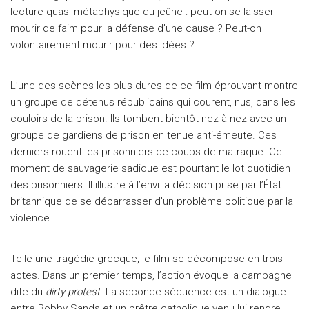
lecture quasi-métaphysique du jeûne : peut-on se laisser
mourir de faim pour la défense d’une cause ? Peut-on
volontairement mourir pour des idées ?
L’une des scènes les plus dures de ce film éprouvant montre
un groupe de détenus républicains qui courent, nus, dans les
couloirs de la prison. Ils tombent bientôt nez-à-nez avec un
groupe de gardiens de prison en tenue anti-émeute. Ces
derniers rouent les prisonniers de coups de matraque. Ce
moment de sauvagerie sadique est pourtant le lot quotidien
des prisonniers. Il illustre à l’envi la décision prise par l’État
britannique de se débarrasser d’un problème politique par la
violence.
Telle une tragédie grecque, le film se décompose en trois
actes. Dans un premier temps, l’action évoque la campagne
dite du
dirty protest
. La seconde séquence est un dialogue
entre Bobby Sands et un prêtre catholique venu lui rendre