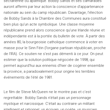
sectarienne ou apathique. Bobby Sands et ses camarades
auront affermi par leur action la conscience d’appartenance
nationale au sein du camp républicain. Davantage, l’élection
de Bobby Sands à la Chambre des Communes aura constitué
bien plus qu’un acte symbolique. Une classe moyenne
républicaine prend alors conscience qu’une Irlande réunie et
indépendante est à la portée du bulletin de vote. À partir des
années 80, la bourgeoisie catholique commence à voter en
masse pour le Sinn Féin (l’organe partisan républicain, proche
de l’IRA). Ce soutien ne s’est pas démenti à ce jour. On peut
estimer que la solution politique négociée de 1998, qui
permet aujourd’hui aux ennemis d’hier de cogérer ensemble
la province, a paradoxalement pour origine les terribles
événements de l’été de 1981.
Le film de Steve McQueen ne le montre pas et c’est
regrettable : Bobby Sands n’était pas un personnage
mystique et narcissique. C’était au contraire un militant
intelligent et rationnel, un écrivain, un poète, un musicien.