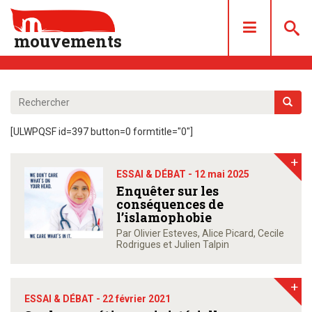
mouvements
DOSSIERS
ARTICLES
[ULWPQSF id=397 button=0 formtitle="0"]
LES NUMÉROS
+
QUI SOMMES NOUS ?
ESSAI & DÉBAT -
12 mai 2025
ACHAT/ABONNEMENT
Enquêter sur les
conséquences de
CONTACT
l’islamophobie
Par Olivier Esteves, Alice Picard, Cecile
Rodrigues et Julien Talpin
+
ESSAI & DÉBAT -
22 février 2021