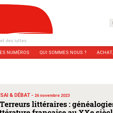
et des luttes
LES NUMÉROS
QUI SOMMES NOUS ?
ACHAT
SAI & DÉBAT -
26 novembre 2023
 Terreurs littéraires : généalogies
ittérature française au XXe siècl