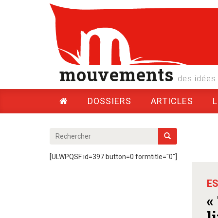
mouvements
des idées 
DOSSIERS
ARTICLES
[ULWPQSF id=397 button=0 formtitle="0"]
ES
«
l