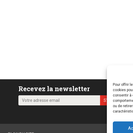
Pour offrir 
Recevez la newsletter
cookies pour
consentir à 
comportement
ou de retire
caractéristi
Ac